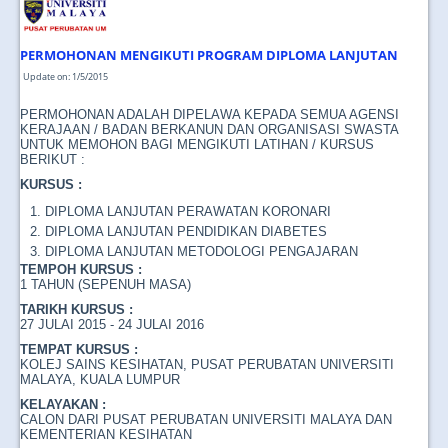
JOIN US
CONTACT US
PERMOHONAN MENGIKUTI PROGRAM DIPLOMA LANJUTAN
Update on: 1/5/2015
MAPS & LOCATION
PERMOHONAN ADALAH DIPELAWA KEPADA SEMUA AGENSI
SSO
KERAJAAN / BADAN BERKANUN DAN ORGANISASI SWASTA
UNTUK MEMOHON BAGI MENGIKUTI LATIHAN / KURSUS
BERIKUT :
KURSUS :
DIPLOMA LANJUTAN PERAWATAN KORONARI
DIPLOMA LANJUTAN PENDIDIKAN DIABETES
DIPLOMA LANJUTAN METODOLOGI PENGAJARAN
TEMPOH KURSUS :
1 TAHUN (SEPENUH MASA)
TARIKH KURSUS :
27 JULAI 2015 - 24 JULAI 2016
TEMPAT KURSUS :
KOLEJ SAINS KESIHATAN, PUSAT PERUBATAN UNIVERSITI
MALAYA, KUALA LUMPUR
KELAYAKAN :
CALON DARI PUSAT PERUBATAN UNIVERSITI MALAYA DAN
KEMENTERIAN KESIHATAN