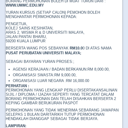
BORANG PERMOHONAN BOLEH DI MUAT TURUN DARI :
WWW.UMMC.EDU.MY
YURAN KURSUS (SETIAP CALON) PEMOHON BOLEH
MENGHANTAR PERMOHONAN KEPADA:
PENGETUA,
KOLEJ SAINS KESIHATAN,
ARAS 2, WISMA R & D UNIVERSITI MALAYA,
JALAN PANTAI BHARU,
59200 KUALA LUMPUR
BERSERTA WANG POS SEBANYAK
RM10.0
0 DI ATAS NAMA
PUSAT PERUBATAN UNIVERSITI MALAYA
;
SEBAGAI BAYARAN YURAN PROSES:;
AGENSI KERAJAAN / BADAN BERKANUN:RM 8,000.00,
ORGANISASI SWASTA:RM 9,000.00,
ORGANISASI LUAR NEGARA :RM 16,000.00
PERHATIAN :
PERMOHONAN YANG LENGKAP PERLU DISERTAKANSALINAN
SIJIL / DIPLOMA / IJAZAH SEPERTI YANG TERCATAT DALAM
BORANG PERMOHONAN DAN TELAH DISAHKAN BERSERTA 2
KEPING GAMBAR BERUKURAN PASPOT
PERMOHONAN YANG TIDAK MENERIMA SEBARANG JAWAPAN
SELEPAS 1 BULAN DARITARIKH TUTUP PERMOHONAN
HENDAKLAH DIANGGAP SEBAGAI TIDAK BERJAYA.
LAMPIRAN: