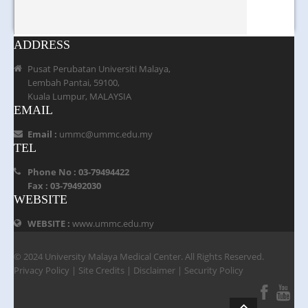
ADDRESS
Pusat Perubatan Universiti Malaya,
Lembah Pantai, 59100,
Kuala Lumpur, MALAYSIA
EMAIL
Email :
ummc@ummc.edu.my
TEL
Phone No : 03-79494422
Fax : 03-79492030
WEBSITE
WEBSITE :
www.ummc.edu.my
© 2024 University Malaya Medical Center. All Rights Reserved.
Privacy Policy
|
Site Credits
|
Disclaimer
|
Security Policy