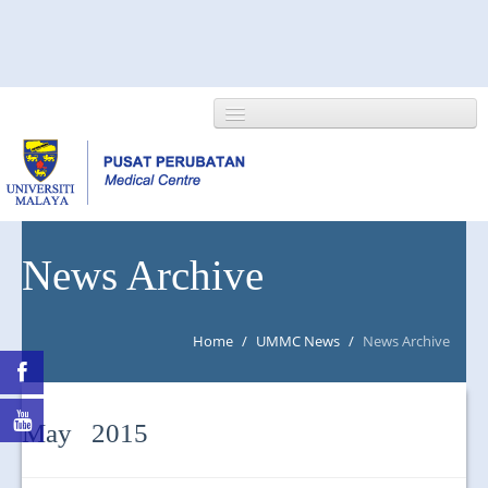
HOME
News Archive
ABOUT US
Home
/
UMMC News
/
News Archive
NEWS/EVENTS
RESEARCH
May 2015
DEPARTMENT