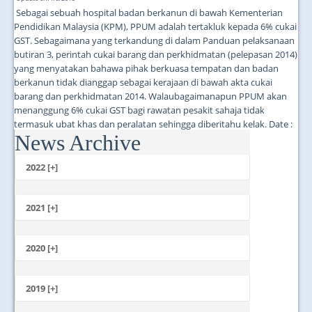
Sebagai sebuah hospital badan berkanun di bawah Kementerian
Pendidikan Malaysia (KPM), PPUM adalah tertakluk kepada 6% cukai
GST. Sebagaimana yang terkandung di dalam Panduan pelaksanaan
butiran 3, perintah cukai barang dan perkhidmatan (pelepasan 2014)
yang menyatakan bahawa pihak berkuasa tempatan dan badan
berkanun tidak dianggap sebagai kerajaan di bawah akta cukai
barang dan perkhidmatan 2014. Walaubagaimanapun PPUM akan
menanggung 6% cukai GST bagi rawatan pesakit sahaja tidak
termasuk ubat khas dan peralatan sehingga diberitahu kelak. Date :
News Archive
23-04-2015...
2022 [+]
October
2021 [+]
November
October
2020 [+]
July
February
June
January
2019 [+]