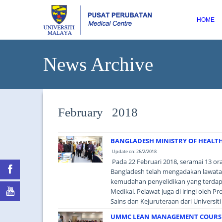
HOME
News Archive
February 2018
BANGLADESH MINISTRY OF HEALTH 
Update on: 26/2/2018
Pada 22 Februari 2018, seramai 13 or
Bangladesh telah mengadakan lawata
kemudahan penyelidikan yang terdapa
Medikal. Pelawat juga di iringi oleh Pr
Sains dan Kejuruteraan dari Universiti 
UMMC LEAN MANAGEMENT COURSES