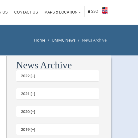
SSO
N US
CONTACT US
MAPS & LOCATION
Home
/
UMMC News
/
News Archive
News Archive
2022 [+]
October
2021 [+]
November
October
2020 [+]
July
February
June
January
2019 [+]