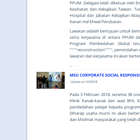
PPUM. Delegasi telah diketuai oleh 
Kesihatan dan Kebajikan Taiwan. Tu
Hospital dan Jabatan Kebajikan Mas
Kanan Hal Ehwal Perubatan.
Lawatan adalah bertujuan untuk bert
serta kerjasama di antara PPUM d
Program Pembedahan Global terut
''''''''reconstruction'''''''', pemin
lawatan dan kerjasama ini akan bert
...
MSU CORPORATE SOCIAL RESPONSI
Update on: 5/2/2018
Pada 3 Februari 2018, seramai 38 o
Klinik Kanak-kanak dan wad 8PA, 
pendedahan pelajar kepada program
Diharap usaha murni ini akan bert
dan khidmat masyarakat yang telah d
...