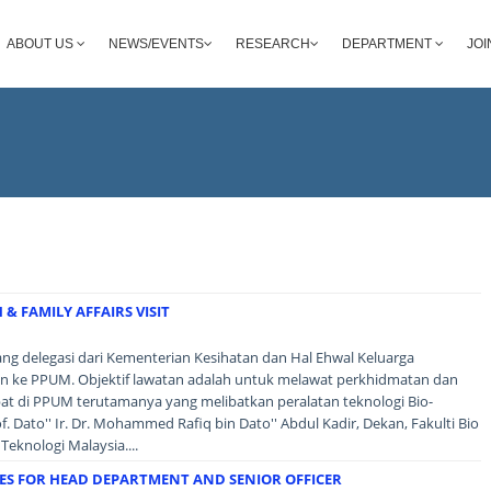
ABOUT US
NEWS/EVENTS
RESEARCH
DEPARTMENT
JOI
& FAMILY AFFAIRS VISIT
ang delegasi dari Kementerian Kesihatan dan Hal Ehwal Keluarga
n ke PPUM. Objektif lawatan adalah untuk melawat perkhidmatan dan
t di PPUM terutamanya yang melibatkan peralatan teknologi Bio-
of. Dato'' Ir. Dr. Mohammed Rafiq bin Dato'' Abdul Kadir, Dekan, Fakulti Bio
Teknologi Malaysia....
 FOR HEAD DEPARTMENT AND SENIOR OFFICER