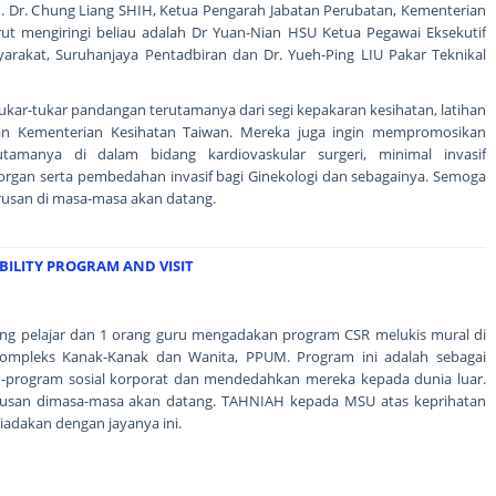
En. Dr. Chung Liang SHIH, Ketua Pengarah Jabatan Perubatan, Kementerian
rut mengiringi beliau adalah Dr Yuan-Nian HSU Ketua Pegawai Eksekutif
yarakat, Suruhanjaya Pentadbiran dan Dr. Yueh-Ping LIU Pakar Teknikal
ukar-tukar pandangan terutamanya dari segi kepakaran kesihatan, latihan
an Kementerian Kesihatan Taiwan. Mereka juga ingin mempromosikan
amanya di dalam bidang kardiovaskular surgeri, minimal invasif
dahan organ serta pembedahan invasif bagi Ginekologi dan sebagainya. Semoga
erusan di masa-masa akan datang.
BILITY PROGRAM AND VISIT
rang pelajar dan 1 orang guru mengadakan program CSR melukis mural di
Kompleks Kanak-Kanak dan Wanita, PPUM. Program ini adalah sebagai
-program sosial korporat dan mendedahkan mereka kepada dunia luar.
erusan dimasa-masa akan datang. TAHNIAH kepada MSU atas keprihatan
iadakan dengan jayanya ini.