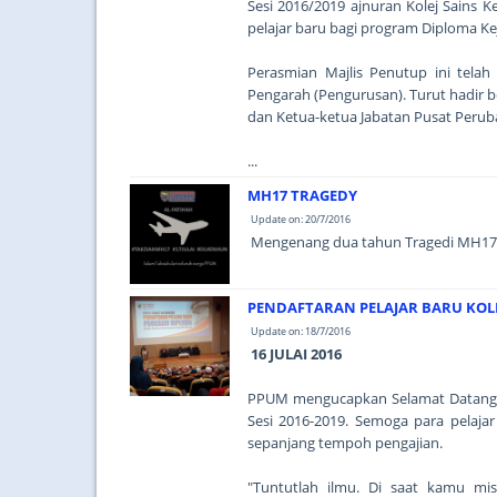
Sesi 2016/2019 ajnuran Kolej Sains 
pelajar baru bagi program Diploma K
Perasmian Majlis Penutup ini tela
Pengarah (Pengurusan). Turut hadir 
dan Ketua-ketua Jabatan Pusat Peruba
...
MH17 TRAGEDY
Update on: 20/7/2016
Mengenang dua tahun Tragedi MH17.
PENDAFTARAN PELAJAR BARU KOLE
Update on: 18/7/2016
16 JULAI 2016
PPUM mengucapkan Selamat Datang k
Sesi 2016-2019. Semoga para pelaj
sepanjang tempoh pengajian.
"Tuntutlah ilmu. Di saat kamu mi