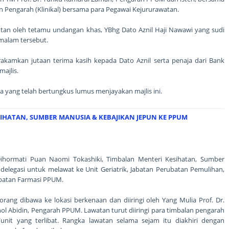
n Pengarah (Klinikal) bersama para Pegawai Kejururawatan.
utan oleh tetamu undangan khas, YBhg Dato Aznil Haji Nawawi yang sudi
malam tersebut.
rakamkan jutaan terima kasih kepada Dato Aznil serta penaja dari Bank
ajlis.
ia yang telah bertungkus lumus menjayakan majlis ini.
IHATAN, SUMBER MANUSIA & KEBAJIKAN JEPUN KE PPUM
ormati Puan Naomi Tokashiki, Timbalan Menteri Kesihatan, Sumber
elegasi untuk melawat ke Unit Geriatrik, Jabatan Perubatan Pemulihan,
batan Farmasi PPUM.
orang dibawa ke lokasi berkenaan dan diiringi oleh Yang Mulia Prof. Dr.
l Abidin, Pengarah PPUM. Lawatan turut diiringi para timbalan pengarah
/unit yang terlibat. Rangka lawatan selama sejam itu diakhiri dengan