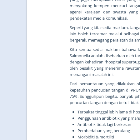
menyokong kempen mencuci tangan in
agensi kerajaan dan swasta yang
pendekatan media komunikasi.
Seperti yang kita sedia maklum, tanga
lain boleh tercemar melalui pelbag
bergerak, memegang peralatan dalam wa
Kita semua sedia maklum bahawa ke
Salmonella adalah disebarkan oleh t
dengan kehadiran "hospital superbugs"
oleh pesakit yang menerima rawatan
menangani masalah ini.
Dari pemantauan yang dilakukan ol
kepatuhan pencucian tangan di PPUM
75%. Sungguhpun begitu, banyak pih
pencucian tangan dengan betul tidak 
Terpaksa tinggal lebih lama di hos
Penggunaan antibiotik yang mah
Antibiotik tidak lagi berkesan
Pembedahan yang berulang
Morbiditi & mortiliti