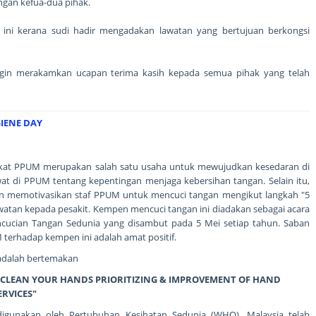
gan kefua-dua pihak.
n ini kerana sudi hadir mengadakan lawatan yang bertujuan berkongsi
gin merakamkan ucapan terima kasih kepada semua pihak yang telah
IENE DAY
kat PPUM merupakan salah satu usaha untuk mewujudkan kesedaran di
awat di PPUM tentang kepentingan menjaga kebersihan tangan. Selain itu,
uan memotivasikan staf PPUM untuk mencuci tangan mengikut langkah "5
atan kepada pesakit. Kempen mencuci tangan ini diadakan sebagai acara
cucian Tangan Sedunia yang disambut pada 5 Mei setiap tahun. Saban
M terhadap kempen ini adalah amat positif.
adalah bertemakan
S : CLEAN YOUR HANDS PRIORITIZING & IMPROVEMENT OF HAND
ERVICES"
gunakan oleh Pertubuhan Kesihatan Sedunia (WHO). Malaysia telah