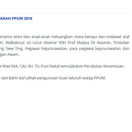
ARAH PPUM 2016
rsama isteri dan anak-anak meluangkan masa beraya dan melawat staf
H. Walkabout ini turut disertai YDH Prof Madya Dr Nazirah, Timbalan
ng Siew Ting, Pegawai Kejururawatan, para pegawai kejururawatan dan
ungan Awam.
 Wad 9SA, 13U, 9U, 7U, Post Natal serta Jabatan Perubatan Kecemasan.
hir dan Batin dari pihak pengurusan buat seluruh warga PPUM.