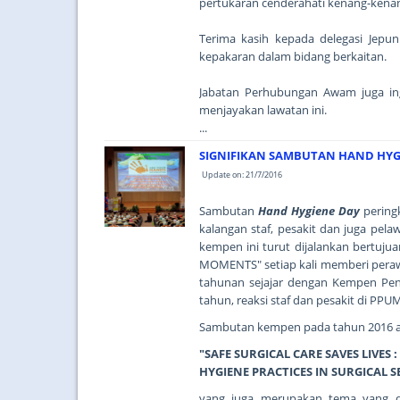
pertukaran cenderahati kenang-kenan
Terima kasih kepada delegasi Jepu
kepakaran dalam bidang berkaitan.
Jabatan Perhubungan Awam juga in
menjayakan lawatan ini.
...
SIGNIFIKAN SAMBUTAN HAND HYG
Update on: 21/7/2016
Sambutan
Hand Hygiene Day
pering
kalangan staf, pesakit dan juga pel
kempen ini turut dijalankan bertuj
MOMENTS" setiap kali memberi peraw
tahunan sejajar dengan Kempen Pen
tahun, reaksi staf dan pesakit di PPU
Sambutan kempen pada tahun 2016 
"SAFE SURGICAL CARE SAVES LIVE
HYGIENE PRACTICES IN SURGICAL S
yang juga merupakan tema yang di