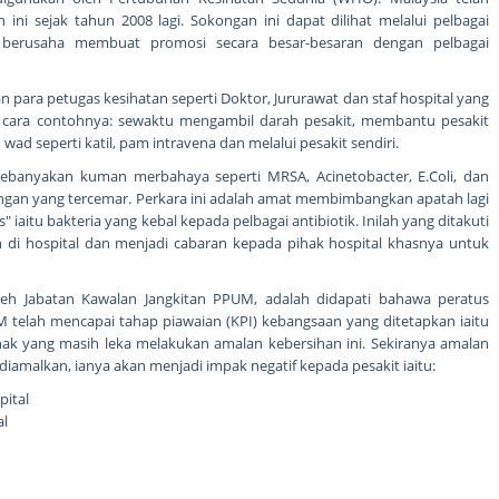
i sejak tahun 2008 lagi. Sokongan ini dapat dilihat melalui pelbagai
 berusaha membuat promosi secara besar-besaran dengan pelbagai
n para petugas kesihatan seperti Doktor, Jururawat dan staf hospital yang
ai cara contohnya: sewaktu mengambil darah pesakit, membantu pesakit
d seperti katil, pam intravena dan melalui pesakit sendiri.
banyakan kuman merbahaya seperti MRSA, Acinetobacter, E.Coli, dan
angan yang tercemar. Perkara ini adalah amat membimbangkan apatah lagi
 iaitu bakteria yang kebal kepada pelbagai antibiotik. Inilah yang ditakuti
 di hospital dan menjadi cabaran kepada pihak hospital khasnya untuk
eh Jabatan Kawalan Jangkitan PPUM, adalah didapati bahawa peratus
 telah mencapai tahap piawaian (KPI) kebangsaan yang ditetapkan iaitu
ak yang masih leka melakukan amalan kebersihan ini. Sekiranya amalan
diamalkan, ianya akan menjadi impak negatif kepada pesakit iaitu:
pital
al