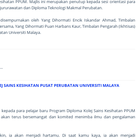
Kesihatan PPUM. Majlis ini merupakan penutup kepada sesi orientasi para
ejururawatan dan Diploma Teknologi Makmal Perubatan.
h disempurnakan oleh Yang Dihormati Encik Iskandar Ahmad, Timbalan
bersama, Yang Dihormati Puan Harbans Kaur, Timbalan Pengarah (Ikhtisas)
tan Universiti Malaya.
..
J SAINS KESIHATAN PUSAT PERUBATAN UNIVERSITI MALAYA
epada para pelajar baru Program Diploma Kolej Sains Kesihatan PPUM
ar akan terus bersemangat dan komited menimba ilmu dan pengalaman
skin, ia akan menjadi hartamu. Di saat kamu kaya, ia akan menjadi