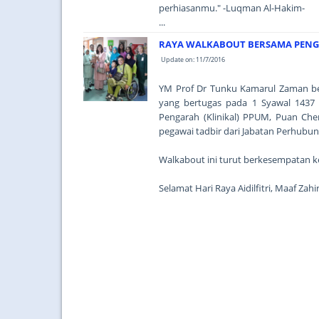
perhiasanmu." -Luqman Al-Hakim-
...
RAYA WALKABOUT BERSAMA PENG
Update on: 11/7/2016
YM Prof Dr Tunku Kamarul Zaman be
yang bertugas pada 1 Syawal 1437 
Pengarah (Klinikal) PPUM, Puan Che
pegawai tadbir dari Jabatan Perhub
Walkabout ini turut berkesempatan ke
Selamat Hari Raya Aidilfitri, Maaf Za
...