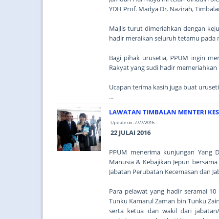
YDH Prof. Madya Dr. Nazirah, Timbala
Majlis turut dimeriahkan dengan kej
hadir meraikan seluruh tetamu pada 
Bagi pihak urusetia, PPUM ingin me
Rakyat yang sudi hadir memeriahkan m
Ucapan terima kasih juga buat uruset
...
LAWATAN TIMBALAN MENTERI KES
Update on: 27/7/2016
22 JULAI 2016
PPUM menerima kunjungan Yang Dih
Manusia & Kebajikan Jepun bersama d
Jabatan Perubatan Kecemasan dan Ja
Para pelawat yang hadir seramai 10 
Tunku Kamarul Zaman bin Tunku Zaino
serta ketua dan wakil dari jabatan