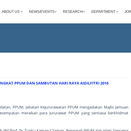
ABOUT US
NEWS/EVENTS
RESEARCH
DEPARTMENT
JOI
GKAT PPUM DAN SAMBUTAN HARI RAYA AIDILFITRI 2016
Selatan, PPUM, Jabatan Kejururawatan PPUM mengadakan Majlis Jamuan
esempatan meraikan para Jururawat PPUM yang sentiasa berkhidmat
oleh YM Prof. Dr. Tunku Kamarul Zaman, Pengarah PPUM dan isteri, bersama