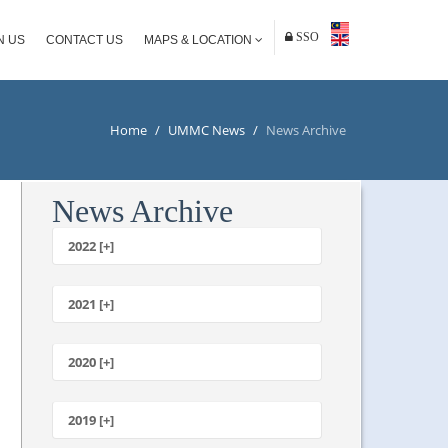
SSO
N US
CONTACT US
MAPS & LOCATION
Home
/
UMMC News
/
News Archive
News Archive
2022 [+]
October
2021 [+]
November
October
2020 [+]
July
February
June
January
2019 [+]