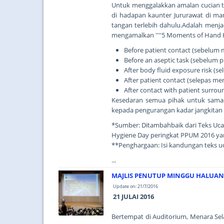
Untuk menggalakkan amalan cucian ta
di hadapan kaunter Jururawat di m
tangan terlebih dahulu.Adalah menja
mengamalkan ''''5 Moments of Hand Hyg
Before patient contact (sebelum
Before an aseptic task (sebelum p
After body fluid exposure risk (s
After patient contact (selepas m
After contact with patient surro
Kesedaran semua pihak untuk sama
kepada pengurangan kadar jangkitan di
*Sumber: Ditambahbaik dari Teks Uc
Hygiene Day peringkat PPUM 2016 ya
**Penghargaan: Isi kandungan teks u
...
MAJLIS PENUTUP MINGGU HALUAN S
Update on: 21/7/2016
21 JULAI 2016
Bertempat di Auditorium, Menara Sel