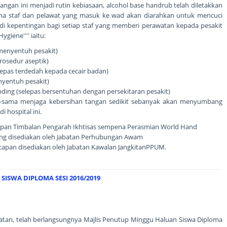
ngan ini menjadi rutin kebiasaan, alcohol base handrub telah diletakkan
ana staf dan pelawat yang masuk ke wad akan diarahkan untuk mencuci
di kepentingan bagi setiap staf yang memberi perawatan kepada pesakit
iene'''' iaitu:
 menyentuh pesakit)
rosedur aseptik)
elepas terdedah kepada cecair badan)
enyentuh pesakit)
unding (selepas bersentuhan dengan persekitaran pesakit)
-sama menjaga kebersihan tangan sedikit sebanyak akan menyumbang
 hospital ini.
apan Timbalan Pengarah Ikhtisas sempena Perasmian World Hand
ng disediakan oleh Jabatan Perhubungan Awam
capan disediakan oleh Jabatan Kawalan JangkitanPPUM.
ISWA DIPLOMA SESI 2016/2019
atan, telah berlangsungnya Majlis Penutup Minggu Haluan Siswa Diploma