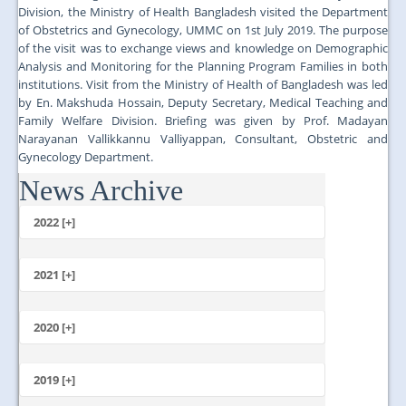
Division, the Ministry of Health Bangladesh visited the Department
of Obstetrics and Gynecology, UMMC on 1st July 2019. The purpose
of the visit was to exchange views and knowledge on Demographic
Analysis and Monitoring for the Planning Program Families in both
institutions. Visit from the Ministry of Health of Bangladesh was led
by En. Makshuda Hossain, Deputy Secretary, Medical Teaching and
Family Welfare Division. Briefing was given by Prof. Madayan
Narayanan Vallikkannu Valliyappan, Consultant, Obstetric and
Gynecology Department.
News Archive
...
2022 [+]
October
2021 [+]
November
October
2020 [+]
July
February
June
January
2019 [+]