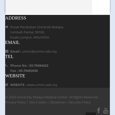
ADDRESS
Pusat Perubatan Universiti Malaya,
Lembah Pantai, 59100,
Kuala Lumpur, MALAYSIA
EMAIL
Email :
ummc@ummc.edu.my
TEL
Phone No : 03-79494422
Fax : 03-79492030
WEBSITE
WEBSITE :
www.ummc.edu.my
© 2024 University Malaya Medical Center. All Rights Reserved.
Privacy Policy
|
Site Credits
|
Disclaimer
|
Security Policy