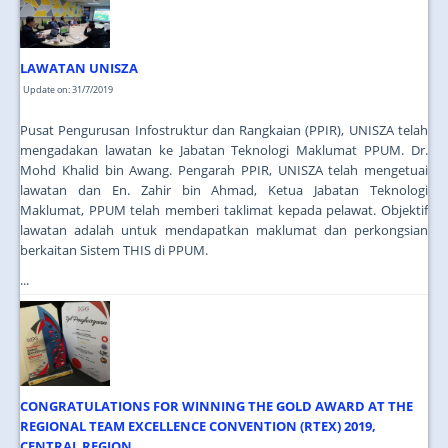
JOIN US
CONTACT US
LAWATAN UNISZA
MAPS & LOCATION
Update on: 31/7/2019
SSO
Pusat Pengurusan Infostruktur dan Rangkaian (PPIR), UNISZA telah
mengadakan lawatan ke Jabatan Teknologi Maklumat PPUM. Dr.
Mohd Khalid bin Awang. Pengarah PPIR, UNISZA telah mengetuai
lawatan dan En. Zahir bin Ahmad, Ketua Jabatan Teknologi
Maklumat, PPUM telah memberi taklimat kepada pelawat. Objektif
lawatan adalah untuk mendapatkan maklumat dan perkongsian
berkaitan Sistem THIS di PPUM.
...
CONGRATULATIONS FOR WINNING THE GOLD AWARD AT THE
REGIONAL TEAM EXCELLENCE CONVENTION (RTEX) 2019,
CENTRAL REGION