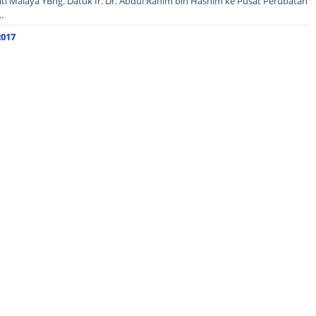
ti Malaya YBhg. Datuk Ir. Dr. Abdul Rahim bin Hashim ke Pusat Perubatan
.
017