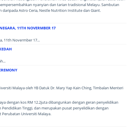
mpersembahkan nyanyian dan tarian tradisional Melayu. Sambutan
 daripada Astro Ceria, Nestle Nutrition Institute dan Giant.
 NEGARA, 11TH NOVERMBER 17
a, 11th Novermber 17...
 KEDAH
...
CEREMONY
versiti Malaya oleh YB Datuk Dr. Mary Yap Kain Ching, Timbalan Menteri
alaya dengan kos RM 12.2juta dibangunkan dengan geran penyelidikan
n Pendidikan Tinggi, dan merupakan pusat penyelidikan dengan
t Perubatan Universiti Malaya.