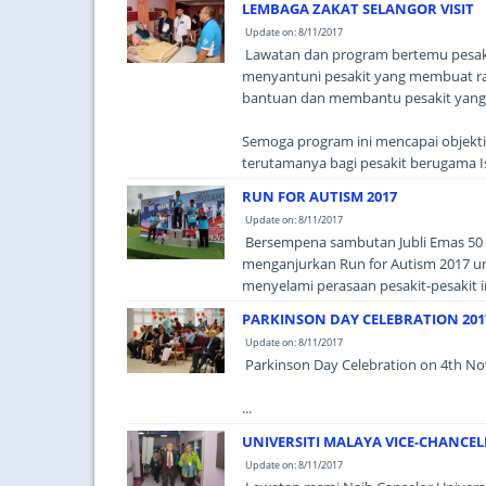
LEMBAGA ZAKAT SELANGOR VISIT
Update on: 8/11/2017
Lawatan dan program bertemu pesakit
menyantuni pesakit yang membuat ra
bantuan dan membantu pesakit yang
Semoga program ini mencapai objekt
terutamanya bagi pesakit berugama Isl
RUN FOR AUTISM 2017
Update on: 8/11/2017
Bersempena sambutan Jubli Emas 50 
menganjurkan Run for Autism 2017 u
menyelami perasaan pesakit-pesakit ini
PARKINSON DAY CELEBRATION 201
Update on: 8/11/2017
Parkinson Day Celebration on 4th N
...
UNIVERSITI MALAYA VICE-CHANCELL
Update on: 8/11/2017