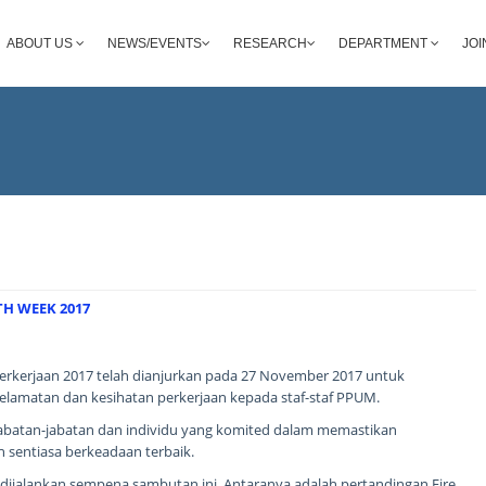
ABOUT US
NEWS/EVENTS
RESEARCH
DEPARTMENT
JOI
H WEEK 2017
erkerjaan 2017 telah dianjurkan pada 27 November 2017 untuk
lamatan dan kesihatan perkerjaan kepada staf-staf PPUM.
 jabatan-jabatan dan individu yang komited dalam memastikan
 sentiasa berkeadaan terbaik.
h dijalankan sempena sambutan ini. Antaranya adalah pertandingan Fire