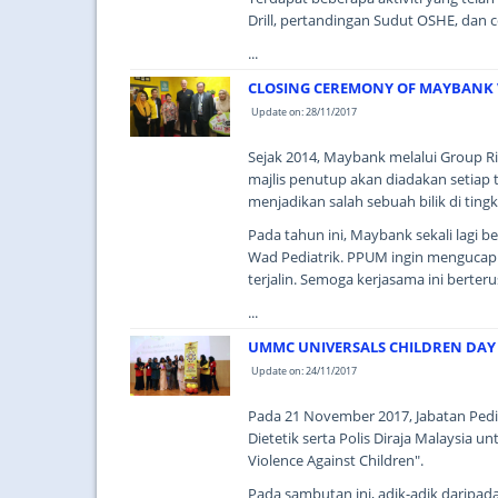
Drill, pertandingan Sudut OSHE, dan
...
CLOSING CEREMONY OF MAYBANK
Update on: 28/11/2017
Sejak 2014, Maybank melalui Group Ri
majlis penutup akan diadakan setiap
menjadikan salah sebuah bilik di tin
Pada tahun ini, Maybank sekali lagi 
Wad Pediatrik. PPUM ingin mengucapk
terjalin. Semoga kerjasama ini berter
...
UMMC UNIVERSALS CHILDREN DAY 
Update on: 24/11/2017
Pada 21 November 2017, Jabatan Pedi
Dietetik serta Polis Diraja Malaysia
Violence Against Children".
Pada sambutan ini, adik-adik daripad