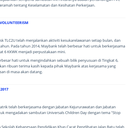
 ceramah tentang Keselamatan dan Kesihatan Perkerjaan.
 VOLUNTEERISM
sk TLC2U telah menjalankan aktiviti kesukarelawanan setiap bulan, dan
 tahun. Pada tahun 2014, Maybank telah berbesar hati untuk berkerjasama
gkat 6 KKWK menjadi perpustakaan mini.
berbesar hati untuk mengindahkan sebuah bilik penyusuan di Tingkat 6,
an ribuan terima kasih kepada pihak Maybank atas kerjasama yang
usan di masa akan datang.
2017
atrik telah berkerjasama dengan Jabatan Kejururawatan dan Jabatan
 untuk mengadakan sambutan Universals Children Day dengan tema "Stop
a Sekolah Kebangsaan Pendidikan Khas Cacat Penglihatan Jalan Batu telah