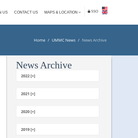
SSO
N US
CONTACT US
MAPS & LOCATION
Home
/
UMMC News
/
News Archive
News Archive
2022 [+]
October
2021 [+]
November
October
2020 [+]
July
February
June
January
2019 [+]