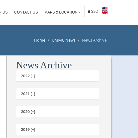
SSO
N US
CONTACT US
MAPS & LOCATION
Home
/
UMMC News
/
News Archive
News Archive
2022 [+]
October
2021 [+]
November
October
2020 [+]
July
February
June
January
2019 [+]