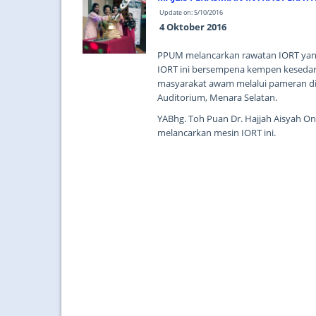
Update on: 5/10/2016
4 Oktober 2016
PPUM melancarkan rawatan IORT yang
IORT ini bersempena kempen kesedar
masyarakat awam melalui pameran di
Auditorium, Menara Selatan.
YABhg. Toh Puan Dr. Hajjah Aisyah O
melancarkan mesin IORT ini.
...