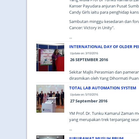
Kanser Payudara anjuran Pusat Sumb
Candy Girls iaitu para penghidap kan
Sambutan minggu kesedaran dan forum 
Cancer: Victory in Unity".
...
INTERNATIONAL DAY OF OLDER P
Update on: 3/10/2016
26 SEPTEMBER 2016
Sekitar Majlis Perasmian dan pameran 
dirasmikan oleh Yang Dihormati Puan 
TOTAL LAB AUTOMATION SYSTEM
Update on: 5/10/2016
27 September 2016
YM Prof. Dr. Tunku Kamarul Zaman m
yang merupakan trek terpanjang seu
...
JURURAWAT MUSLIH PPUM