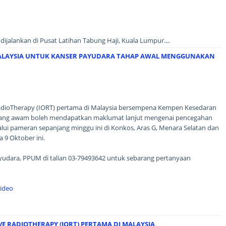
ijalankan di Pusat Latihan Tabung Haji, Kuala Lumpur....
MALAYSIA UNTUK KANSER PAYUDARA TAHAP AWAL MENGGUNAKAN
dioTherapy (IORT) pertama di Malaysia bersempena Kempen Kesedaran
rang awam boleh mendapatkan maklumat lanjut mengenai pencegahan
alui pameran sepanjang minggu ini di Konkos, Aras G, Menara Selatan dan
9 Oktober ini.
yudara, PPUM di talian 03-79493642 untuk sebarang pertanyaan
Video
E RADIOTHERAPY (IORT) PERTAMA DI MALAYSIA