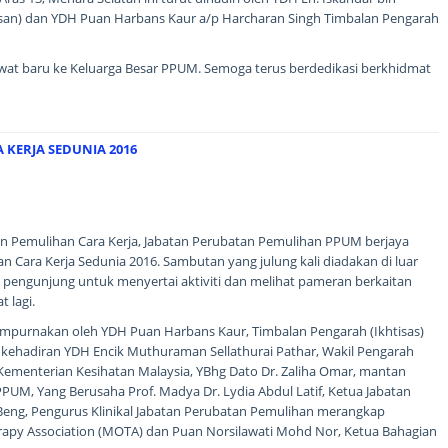
an) dan YDH Puan Harbans Kaur a/p Harcharan Singh Timbalan Pengarah
wat baru ke Keluarga Besar PPUM. Semoga terus berdedikasi berkhidmat
KERJA SEDUNIA 2016
ian Pemulihan Cara Kerja, Jabatan Perubatan Pemulihan PPUM berjaya
Cara Kerja Sedunia 2016. Sambutan yang julung kali diadakan di luar
 pengunjung untuk menyertai aktiviti dan melihat pameran berkaitan
t lagi.
empurnakan oleh YDH Puan Harbans Kaur, Timbalan Pengarah (Ikhtisas)
kehadiran YDH Encik Muthuraman Sellathurai Pathar, Wakil Pengarah
Kementerian Kesihatan Malaysia, YBhg Dato Dr. Zaliha Omar, mantan
UM, Yang Berusaha Prof. Madya Dr. Lydia Abdul Latif, Ketua Jabatan
Beng, Pengurus Klinikal Jabatan Perubatan Pemulihan merangkap
rapy Association (MOTA) dan Puan Norsilawati Mohd Nor, Ketua Bahagian