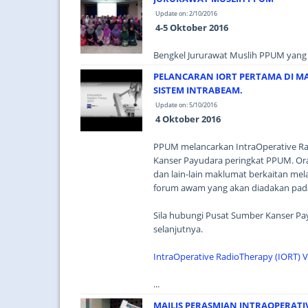
Update on: 2/10/2016
4-5 Oktober 2016
Bengkel Jururawat Muslih PPUM yang d
PELANCARAN IORT PERTAMA DI 
SISTEM INTRABEAM.
Update on: 5/10/2016
4 Oktober 2016
PPUM melancarkan IntraOperative Ra
Kanser Payudara peringkat PPUM. O
dan lain-lain maklumat berkaitan mel
forum awam yang akan diadakan pada 
Sila hubungi Pusat Sumber Kanser Pa
selanjutnya.
IntraOperative RadioTherapy (IORT) 
...
MAJLIS PERASMIAN INTRAOPERATIV