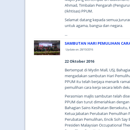
Ahmad, Timbalan Pengarah (Pengurus
(Ikhtisas) PPUM.
Selamat datang kepada semua Jurura
untuk agama, bangsa dan negara.
...
SAMBUTAN HARI PEMULIHAN CARA 
Update on: 28/10/2016
22 Oktober 2016
Bertempat di Mydin Mall, USJ, Bahag
mengadakan sambutan Hari Pemulihan 
PPUM itu telah berjaya menarik ramai
pemulihan cara kerja secara lebih deka
Perasmian majlis sambutan telah dis
PPUM dan turut dimeriahkan dengan 
Bahagian Sains Kesihatan Bersekutu, 
Ketua Jabatan Perubatan Pemulihan PP
Perubatan Pemulihan, Encik Soh Say 
Presiden Malaysian Occupational The