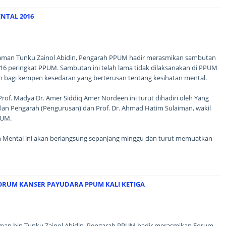
NTAL 2016
 Zaman Tunku Zainol Abidin, Pengarah PPUM hadir merasmikan sambutan
16 peringkat PPUM. Sambutan ini telah lama tidak dilaksanakan di PPUM
 bagi kempen kesedaran yang berterusan tentang kesihatan mental.
of. Madya Dr. Amer Siddiq Amer Nordeen ini turut dihadiri oleh Yang
lan Pengarah (Pengurusan) dan Prof. Dr. Ahmad Hatim Sulaiman, wakil
PUM.
 Mental ini akan berlangsung sepanjang minggu dan turut memuatkan
ORUM KANSER PAYUDARA PPUM KALI KETIGA
aman bin Tunku Zainol Abidin, Pengarah PPUM hadir merasmikan Forum