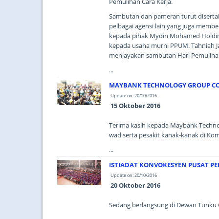
Pemulihan Cara Kerja.
Sambutan dan pameran turut disertai
pelbagai agensi lain yang juga membe
kepada pihak Mydin Mohamed Holding
kepada usaha murni PPUM. Tahniah Ja
menjayakan sambutan Hari Pemulihan
...
MAYBANK TECHNOLOGY GROUP CO
Update on: 20/10/2016
15 Oktober 2016
Terima kasih kepada Maybank Techno
wad serta pesakit kanak-kanak di Ko
...
ISTIADAT KONVOKESYEN PUSAT PER
Update on: 20/10/2016
20 Oktober 2016
Sedang berlangsung di Dewan Tunku Ca