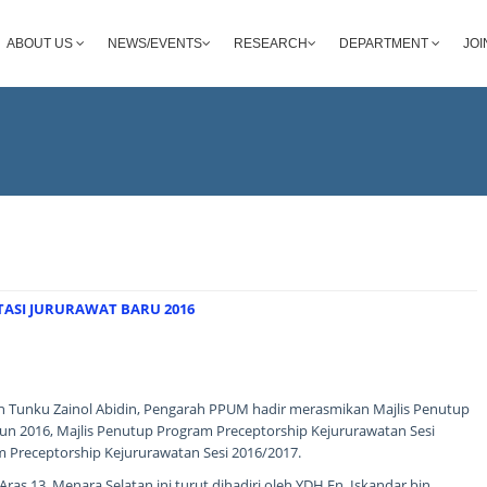
ABOUT US
NEWS/EVENTS
RESEARCH
DEPARTMENT
JOI
TASI JURURAWAT BARU 2016
n Tunku Zainol Abidin, Pengarah PPUM hadir merasmikan Majlis Penutup
un 2016, Majlis Penutup Program Preceptorship Kejururawatan Sesi
 Preceptorship Kejururawatan Sesi 2016/2017.
ras 13, Menara Selatan ini turut dihadiri oleh YDH En. Iskandar bin