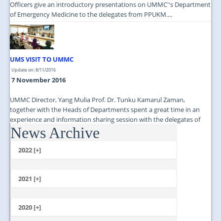
Officers give an introductory presentations on UMMC''s Department
of Emergency Medicine to the delegates from PPUKM....
UMS VISIT TO UMMC
Update on: 8/11/2016
7 November 2016
UMMC Director, Yang Mulia Prof. Dr. Tunku Kamarul Zaman,
together with the Heads of Departments spent a great time in an
experience and information sharing session with the delegates of
News Archive
UMS....
2022 [+]
October
2021 [+]
November
October
2020 [+]
July