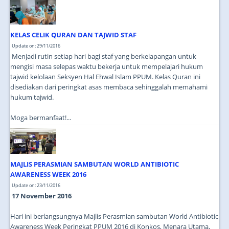
JOIN US
CONTACT US
KELAS CELIK QURAN DAN TAJWID STAF
MAPS & LOCATION
Update on: 29/11/2016
Menjadi rutin setiap hari bagi staf yang berkelapangan untuk
SSO
mengisi masa selepas waktu bekerja untuk mempelajari hukum
tajwid kelolaan Seksyen Hal Ehwal Islam PPUM. Kelas Quran ini
disediakan dari peringkat asas membaca sehinggalah memahami
hukum tajwid.
Moga bermanfaat!...
MAJLIS PERASMIAN SAMBUTAN WORLD ANTIBIOTIC
AWARENESS WEEK 2016
Update on: 23/11/2016
17 November 2016
Hari ini berlangsungnya Majlis Perasmian sambutan World Antibiotic
Awareness Week Peringkat PPUM 2016 di Konkos, Menara Utama,