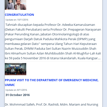
CONGRATULATION
Update on: 10/11/2016
Tahniah diucapkan kepada Profesor Dr. Adeeba Kamarulzaman
(Dekan Fakulti Perubatan) serta Profesor Dr. Prepageran Narayanan
(Pakar Perunding Kanan, Jabatan Otorinolaringologi) di atas
pengurniaan Darjah Datuk Paduka Mahkota Perak (DPMP) yang
membawa gelaran Dato'' sempena Ulang Tahun Hari Keputeraan
Sultan Perak, DYMM Paduka Seri Sultan Nazrin Muizzuddin Shah
Ibni Almarhum Sultan Azlan Muhibbuddin Shah Al-Mughfur-Lah kali
ke 59 pada 5 November 2016 di Istana Iskandariah, Kuala Kangsar.
...
PPUKM VISIT TO THE DEPARTMENT OF EMERGENCY MEDICINE,
UMMC
Update on: 8/11/2016
31 October 2016
Dr. Mohmmad Salleh, Prof. Dr. Rashidi, Mdm. Mariam and Nursing