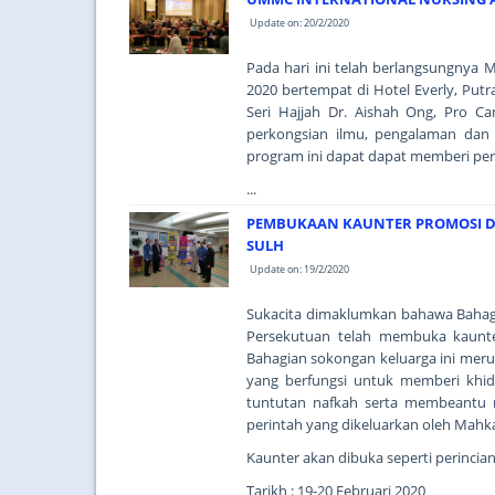
Update on: 20/2/2020
Pada hari ini telah berlangsungnya 
2020 bertempat di Hotel Everly, Putr
Seri Hajjah Dr. Aishah Ong, Pro C
perkongsian ilmu, pengalaman dan
program ini dapat dapat memberi pe
...
PEMBUKAAN KAUNTER PROMOSI D
SULH
Update on: 19/2/2020
Sukacita dimaklumkan bahawa Bahag
Persekutuan telah membuka kaunte
Bahagian sokongan keluarga ini meru
yang berfungsi untuk memberi khi
tuntutan nafkah serta membeantu 
perintah yang dikeluarkan oleh Mahk
Kaunter akan dibuka seperti perincian
Tarikh : 19-20 Februari 2020