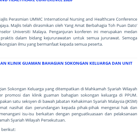
Majlis Perasmian UMMC International Nursing and Healthcare Conference
ajaya. Majlis telah dirasmikan oleh Yang Amat Berbahagia Toh Puan Dato’
anselor Universiti Malaya. Penganjuran konferen ini merupakan medan
 praktis dalam bidang kejururawatan untuk semua jururawat. Semoga
rkongsian ilmu yang bermanfaat kepada semua peserta.
AN KLINIK GUAMAN BAHAGIAN SOKONGAN KELUARGA DAN UNIT
ian Sokongan Keluarga yang ditempatkan di Mahkamah Syariah Wilayah
r promosi dan klinik guaman bahagian sokongan keluarga di PPUM.
pakan satu seksyen di bawah Jabatan Kehakiman Syariah Malaysia (JKSM)
dmat nasihat dan perundangan kepada pihak-pihak mengenai hak dan
menangani isu-isu berkaitan dengan penguatkuasaan dan pelaksanaan
amah Syariah Wilayah Persekutuan.
 berikut: