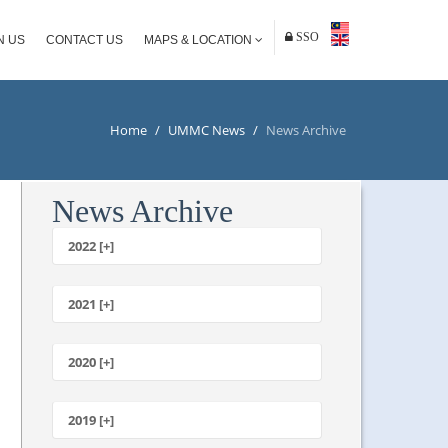
SSO
N US
CONTACT US
MAPS & LOCATION
Home
/
UMMC News
/
News Archive
News Archive
2022 [+]
October
2021 [+]
November
October
2020 [+]
July
February
June
January
2019 [+]