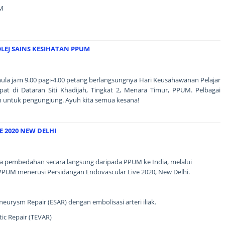
M
LEJ SAINS KESIHATAN PPUM
mula jam 9.00 pagi-4.00 petang berlangsungnya Hari Keusahawanan Pelajar
at di Dataran Siti Khadijah, Tingkat 2, Menara Timur, PPUM. Pelbagai
n untuk pengungjung. Ayuh kita semua kesana!
 2020 NEW DELHI
dua pembedahan secara langsung daripada PPUM ke India, melalui
PUM menerusi Persidangan Endovascular Live 2020, New Delhi.
urysm Repair (ESAR) dengan embolisasi arteri iliak.
ic Repair (TEVAR)