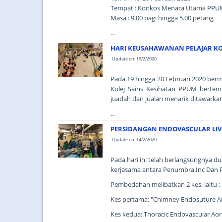
Tempat : Konkos Menara Utama PPU
Masa : 9.00 pagi hingga 5.00 petang
...
HARI KEUSAHAWANAN PELAJAR KO
Update on: 19/2/2020
Pada 19 hingga 20 Februari 2020 ber
Kolej Sains Kesihatan PPUM bertemp
juadah dan jualan menarik ditawarka
...
PERSIDANGAN ENDOVASCULAR LIVE
Update on: 14/2/2020
Pada hari ini telah berlangsungnya 
kerjasama antara Penumbra.Inc Dan P
Pembedahan melibatkan 2 kes, iaitu :
Kes pertama: "Chimney Endosuture Ane
Kes kedua: Thoracic Endovascular Aort