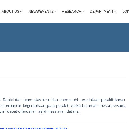
ABOUT US
NEWS/EVENTS
RESEARCH
DEPARTMENT
JOI
m Daniel dan team atas kesudian memenuhi permintaan pesakit kanak-
as terpancar kegembiraan para pesakit ketika beramah mesra bersama
rni dapat diteruskan lagi dimasa akan datang.
ND HEALTHCARE CONFERENCE 2020