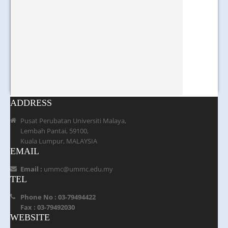
ADDRESS
Pusat Perubatan Universiti Malaya,
Lembah Pantai, 59100,
Kuala Lumpur, MALAYSIA
EMAIL
Email :
ummc@ummc.edu.my
TEL
Phone No : 03-79494422
Fax : 03-79492030
WEBSITE