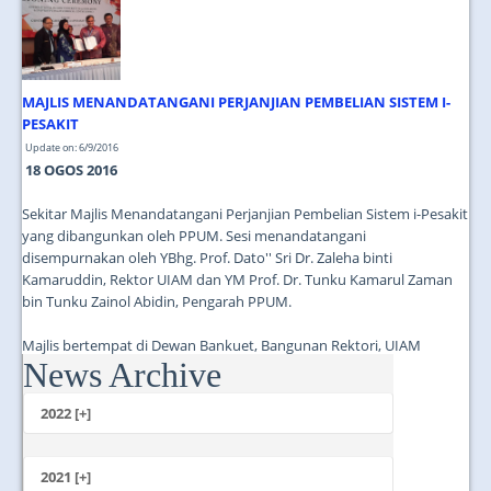
MAJLIS MENANDATANGANI PERJANJIAN PEMBELIAN SISTEM I-
PESAKIT
Update on: 6/9/2016
18 OGOS 2016
Sekitar Majlis Menandatangani Perjanjian Pembelian Sistem i-Pesakit
yang dibangunkan oleh PPUM. Sesi menandatangani
disempurnakan oleh YBhg. Prof. Dato'' Sri Dr. Zaleha binti
Kamaruddin, Rektor UIAM dan YM Prof. Dr. Tunku Kamarul Zaman
bin Tunku Zainol Abidin, Pengarah PPUM.
Majlis bertempat di Dewan Bankuet, Bangunan Rektori, UIAM
News Archive
Gombak....
2022 [+]
October
2021 [+]