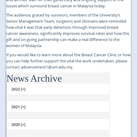
issues which surround breast cancer in Malaysia today.
The audience, graced by survivors, members of the University’s
Senior Management Team, surgeons and clinicians were reminded
how vital it was that early detection, through improved breast
cancer awareness, significantly improves survival rates and how this
gift and on-going partnership can make a real difference to the
women of Malaysia.
If you would like to learn more about the Breast Cancer Clinic or how
you can help further support the vital the work undertaken, please
contact advancement1@um.edu.my.
News Archive
...
2022 [+]
October
2021 [+]
November
October
2020 [+]
July
February
June