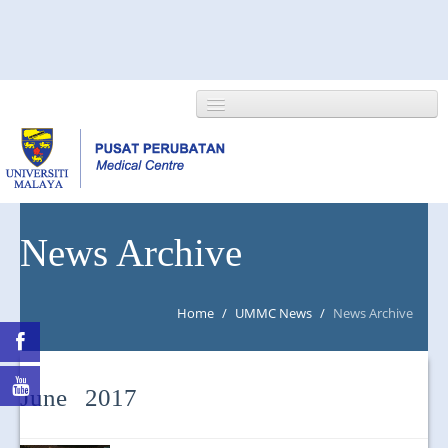
HOME
News Archive
ABOUT US
Home
/
UMMC News
/
News Archive
NEWS/EVENTS
RESEARCH
June 2017
DEPARTMENT