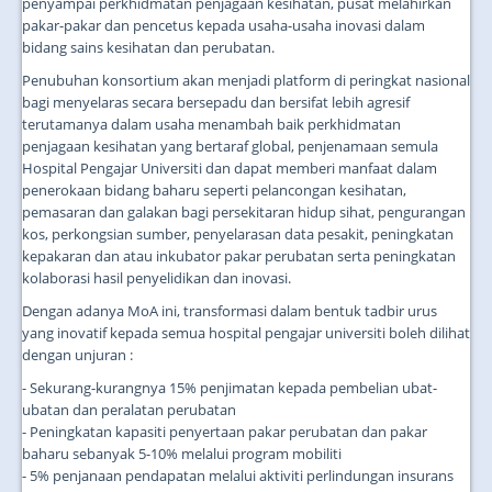
penyampai perkhidmatan penjagaan kesihatan, pusat melahirkan
pakar-pakar dan pencetus kepada usaha-usaha inovasi dalam
bidang sains kesihatan dan perubatan.
Penubuhan konsortium akan menjadi platform di peringkat nasional
bagi menyelaras secara bersepadu dan bersifat lebih agresif
terutamanya dalam usaha menambah baik perkhidmatan
penjagaan kesihatan yang bertaraf global, penjenamaan semula
Hospital Pengajar Universiti dan dapat memberi manfaat dalam
penerokaan bidang baharu seperti pelancongan kesihatan,
pemasaran dan galakan bagi persekitaran hidup sihat, pengurangan
kos, perkongsian sumber, penyelarasan data pesakit, peningkatan
kepakaran dan atau inkubator pakar perubatan serta peningkatan
kolaborasi hasil penyelidikan dan inovasi.
Dengan adanya MoA ini, transformasi dalam bentuk tadbir urus
yang inovatif kepada semua hospital pengajar universiti boleh dilihat
dengan unjuran :
- Sekurang-kurangnya 15% penjimatan kepada pembelian ubat-
ubatan dan peralatan perubatan
- Peningkatan kapasiti penyertaan pakar perubatan dan pakar
baharu sebanyak 5-10% melalui program mobiliti
- 5% penjanaan pendapatan melalui aktiviti perlindungan insurans