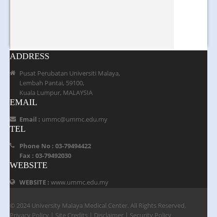
ADDRESS
Pusat Perubatan Universiti Malaya,
Lembah Pantai, 59100,
Kuala Lumpur, MALAYSIA
EMAIL
Email :
ummc@ummc.edu.my
TEL
Phone No : 03-79494422
Fax : 03-79492030
WEBSITE
WEBSITE :
www.ummc.edu.my
© 2024 University Malaya Medical Center. All Rights Reserved.
Privacy Policy
|
Site Credits
|
Disclaimer
|
Security Policy