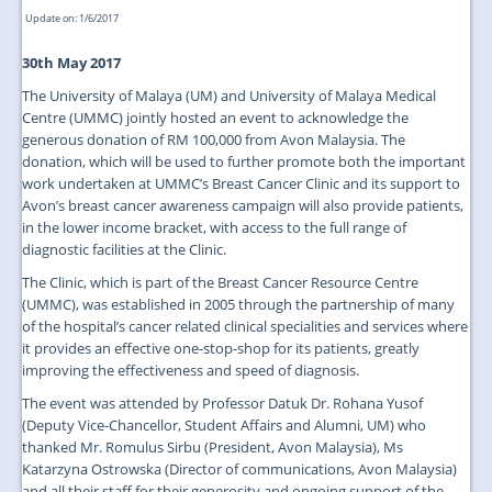
Update on: 1/6/2017
30th May 2017
The University of Malaya (UM) and University of Malaya Medical
Centre (UMMC) jointly hosted an event to acknowledge the
generous donation of RM 100,000 from Avon Malaysia. The
donation, which will be used to further promote both the important
work undertaken at UMMC’s Breast Cancer Clinic and its support to
Avon’s breast cancer awareness campaign will also provide patients,
in the lower income bracket, with access to the full range of
diagnostic facilities at the Clinic.
The Clinic, which is part of the Breast Cancer Resource Centre
(UMMC), was established in 2005 through the partnership of many
of the hospital’s cancer related clinical specialities and services where
it provides an effective one-stop-shop for its patients, greatly
improving the effectiveness and speed of diagnosis.
The event was attended by Professor Datuk Dr. Rohana Yusof
(Deputy Vice-Chancellor, Student Affairs and Alumni, UM) who
thanked Mr. Romulus Sirbu (President, Avon Malaysia), Ms
Katarzyna Ostrowska (Director of communications, Avon Malaysia)
and all their staff for their generosity and ongoing support of the