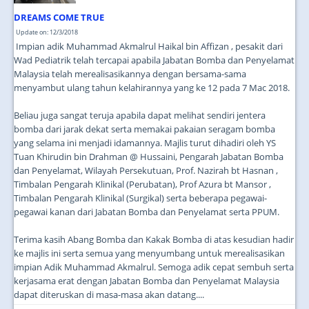
DREAMS COME TRUE
Update on: 12/3/2018
Impian adik Muhammad Akmalrul Haikal bin Affizan , pesakit dari
Wad Pediatrik telah tercapai apabila Jabatan Bomba dan Penyelamat
Malaysia telah merealisasikannya dengan bersama-sama
menyambut ulang tahun kelahirannya yang ke 12 pada 7 Mac 2018.
Beliau juga sangat teruja apabila dapat melihat sendiri jentera
bomba dari jarak dekat serta memakai pakaian seragam bomba
yang selama ini menjadi idamannya. Majlis turut dihadiri oleh YS
Tuan Khirudin bin Drahman @ Hussaini, Pengarah Jabatan Bomba
dan Penyelamat, Wilayah Persekutuan, Prof. Nazirah bt Hasnan ,
Timbalan Pengarah Klinikal (Perubatan), Prof Azura bt Mansor ,
Timbalan Pengarah Klinikal (Surgikal) serta beberapa pegawai-
pegawai kanan dari Jabatan Bomba dan Penyelamat serta PPUM.
Terima kasih Abang Bomba dan Kakak Bomba di atas kesudian hadir
ke majlis ini serta semua yang menyumbang untuk merealisasikan
impian Adik Muhammad Akmalrul. Semoga adik cepat sembuh serta
kerjasama erat dengan Jabatan Bomba dan Penyelamat Malaysia
dapat diteruskan di masa-masa akan datang....