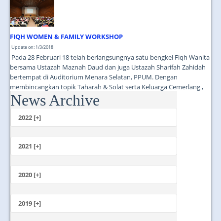
FIQH WOMEN & FAMILY WORKSHOP
Update on: 1/3/2018
Pada 28 Februari 18 telah berlangsungnya satu bengkel Fiqh Wanita
bersama Ustazah Maznah Daud dan juga Ustazah Sharifah Zahidah
bertempat di Auditorium Menara Selatan, PPUM. Dengan
membincangkan topik Taharah & Solat serta Keluarga Cemerlang ,
News Archive
Kerjaya Gemilang....
2022 [+]
October
2021 [+]
November
October
2020 [+]
July
February
June
January
2019 [+]