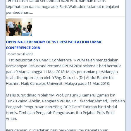
Terima kasih Datuk Seri Ahmad Razif Abd. Rahman di atas
keprihatinan dan semoga adik Faris Wafiuddin selamat menjalani
pembedahan....
OPENING CEREMONY OF 1ST RESUSCITATION UMMC
CONFERENCE 2018
Update on: 14/3/2018
''1st Resuscitation UMMC Conference'' PPUM telah mengadakan
Persidangan Resusitasi Pertama PPUM 2018 selama 3 hari bermula
pada 9 Mac sehingga 11 Mac 2018. Majlis perasmian persidangan
telah disempurnakan oleh YBhg. Datuk Ir. (Dr) Abdul Rahim bin
Hashim, Naib Canselor, Universiti Malaya pada 11 Mac 2018.
Majlis turut dihadiri oleh YM Prof. Dr.Tunku Kamarul Zaman bin
Tunku Zainol Abidin, Pengarah PPUM, En. Iskandar Ahmad, Timbalan
Pengarah Pengurusan dan YBhg. DCP Dato'' Fatimah binti Abdul
Hamis, Timbalan Pengarah Pengurusan, Ibu Pejabat Polis Bukit
Aman.
Persidangan ini diadakan bagi berkongsi ilmu pengetahuan,