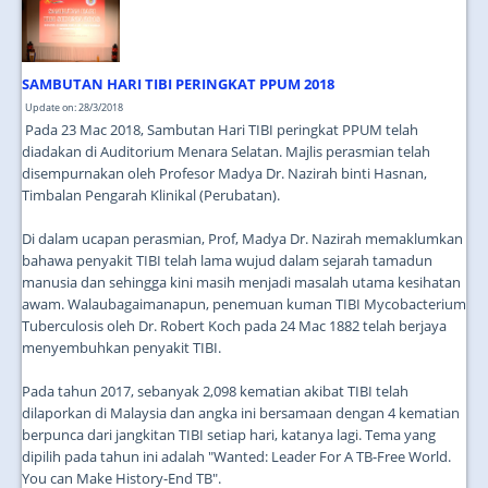
JOIN US
CONTACT US
SAMBUTAN HARI TIBI PERINGKAT PPUM 2018
MAPS & LOCATION
Update on: 28/3/2018
Pada 23 Mac 2018, Sambutan Hari TIBI peringkat PPUM telah
SSO
diadakan di Auditorium Menara Selatan. Majlis perasmian telah
disempurnakan oleh Profesor Madya Dr. Nazirah binti Hasnan,
Timbalan Pengarah Klinikal (Perubatan).
Di dalam ucapan perasmian, Prof, Madya Dr. Nazirah memaklumkan
bahawa penyakit TIBI telah lama wujud dalam sejarah tamadun
manusia dan sehingga kini masih menjadi masalah utama kesihatan
awam. Walaubagaimanapun, penemuan kuman TIBI Mycobacterium
Tuberculosis oleh Dr. Robert Koch pada 24 Mac 1882 telah berjaya
menyembuhkan penyakit TIBI.
Pada tahun 2017, sebanyak 2,098 kematian akibat TIBI telah
dilaporkan di Malaysia dan angka ini bersamaan dengan 4 kematian
berpunca dari jangkitan TIBI setiap hari, katanya lagi. Tema yang
dipilih pada tahun ini adalah "Wanted: Leader For A TB-Free World.
You can Make History-End TB".