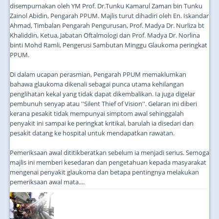
disempurnakan oleh YM Prof. Dr.Tunku Kamarul Zaman bin Tunku
Zainol Abidin, Pengarah PPUM. Majlis turut dihadiri oleh En. Iskandar
Ahmad, Timbalan Pengarah Pengurusan, Prof. Madya Dr. Nurliza bt
Khaliddin, Ketua, Jabatan Oftalmologi dan Prof. Madya Dr. Norlina
binti Mohd Ramli, Pengerusi Sambutan Minggu Glaukoma peringkat
PPUM.
Di dalam ucapan perasmian, Pengarah PPUM memaklumkan
bahawa glaukoma dikenali sebagai punca utama kehilangan
penglihatan kekal yang tidak dapat dikembalikan. Ia juga digelar
pembunuh senyap atau ''Silent Thief of Vision''. Gelaran ini diberi
kerana pesakit tidak mempunyai simptom awal sehinggalah
penyakit ini sampai ke peringkat kritikal, barulah ia disedari dan
pesakit datang ke hospital untuk mendapatkan rawatan.
Pemeriksaan awal dititikberatkan sebelum ia menjadi serius. Semoga
majlis ini memberi kesedaran dan pengetahuan kepada masyarakat
mengenai penyakit glaukoma dan betapa pentingnya melakukan
pemeriksaan awal mata....