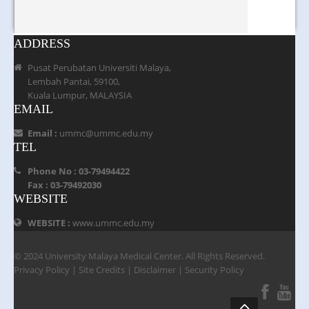
ADDRESS
Pusat Perubatan Universiti Malaya,
Lembah Pantai, 59100,
Kuala Lumpur, MALAYSIA
EMAIL
Email :
ummc@ummc.edu.my
TEL
Phone No : 03-79494422
Fax : 03-79492030
WEBSITE
WEBSITE :
www.ummc.edu.my
© 2024 University Malaya Medical Center. All Rights Reserved.
Privacy Policy
|
Site Credits
|
Disclaimer
|
Security Policy