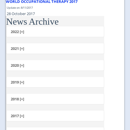
WORLD OCCUPATIONAL THERAPY 2017
Update on: 8/11/2017
28 October 2017
News Archive
Taman Rekreasi Bukit Jalil...
2022 [+]
October
2021 [+]
November
October
2020 [+]
July
February
June
January
2019 [+]
December
November
2018 [+]
October
December
September
November
2017 [+]
August
October
July
December
September
June