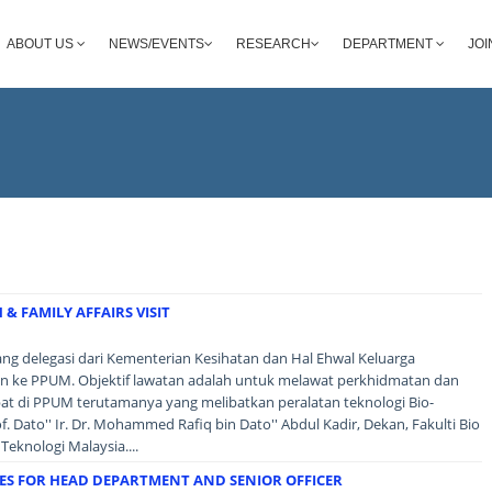
ABOUT US
NEWS/EVENTS
RESEARCH
DEPARTMENT
JOI
& FAMILY AFFAIRS VISIT
ang delegasi dari Kementerian Kesihatan dan Hal Ehwal Keluarga
n ke PPUM. Objektif lawatan adalah untuk melawat perkhidmatan dan
t di PPUM terutamanya yang melibatkan peralatan teknologi Bio-
of. Dato'' Ir. Dr. Mohammed Rafiq bin Dato'' Abdul Kadir, Dekan, Fakulti Bio
Teknologi Malaysia....
 FOR HEAD DEPARTMENT AND SENIOR OFFICER