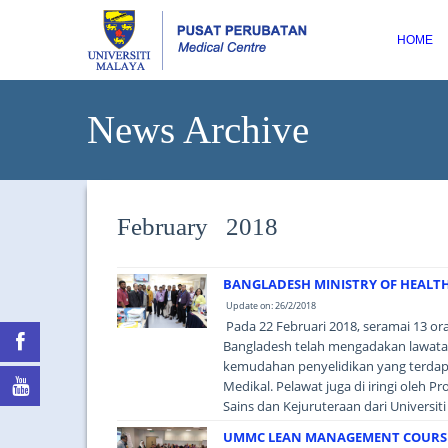
HOME
News Archive
February 2018
BANGLADESH MINISTRY OF HEALTH 
Update on: 26/2/2018
Pada 22 Februari 2018, seramai 13 or
Bangladesh telah mengadakan lawata
kemudahan penyelidikan yang terdapa
Medikal. Pelawat juga di iringi oleh Pr
Sains dan Kejuruteraan dari Universiti 
UMMC LEAN MANAGEMENT COURSES