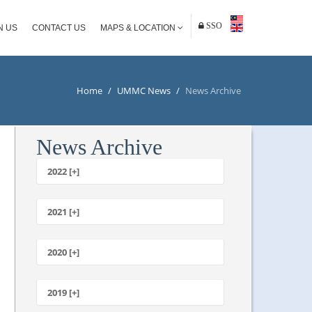
SSO
N US
CONTACT US
MAPS & LOCATION
Home
/
UMMC News
/
News Archive
News Archive
2022 [+]
October
2021 [+]
November
October
2020 [+]
July
February
June
January
2019 [+]