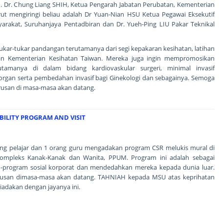
En. Dr. Chung Liang SHIH, Ketua Pengarah Jabatan Perubatan, Kementerian
rut mengiringi beliau adalah Dr Yuan-Nian HSU Ketua Pegawai Eksekutif
yarakat, Suruhanjaya Pentadbiran dan Dr. Yueh-Ping LIU Pakar Teknikal
ukar-tukar pandangan terutamanya dari segi kepakaran kesihatan, latihan
an Kementerian Kesihatan Taiwan. Mereka juga ingin mempromosikan
amanya di dalam bidang kardiovaskular surgeri, minimal invasif
dahan organ serta pembedahan invasif bagi Ginekologi dan sebagainya. Semoga
erusan di masa-masa akan datang.
BILITY PROGRAM AND VISIT
rang pelajar dan 1 orang guru mengadakan program CSR melukis mural di
Kompleks Kanak-Kanak dan Wanita, PPUM. Program ini adalah sebagai
-program sosial korporat dan mendedahkan mereka kepada dunia luar.
erusan dimasa-masa akan datang. TAHNIAH kepada MSU atas keprihatan
iadakan dengan jayanya ini.