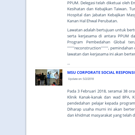
PPUM. Delegasi telah diketuai oleh 
Kesihatan dan Kebajikan Taiwan. Tu
Hospital dan Jabatan Kebajikan Mas
Kanan Hal Ehwal Perubatan.
Lawatan adalah bertujuan untuk bert
serta kerjasama di antara PPUM d
Program Pembedahan Global terut
''''''''reconstruction'''''''', pemin
lawatan dan kerjasama ini akan bert
...
MSU CORPORATE SOCIAL RESPONSI
Update on: 5/2/2018
Pada 3 Februari 2018, seramai 38 o
Klinik Kanak-kanak dan wad 8PA, 
pendedahan pelajar kepada program
Diharap usaha murni ini akan bert
dan khidmat masyarakat yang telah d
...