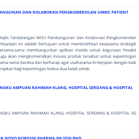
ANGUNAN DAN KOLABORASI PENGKOMERSILAN UMMC PATIENT
a Majlis Tandatangan MOU Pembangunan dan Kolaborasi Pengkomersilan
Perjanjian ini adalah bertujuan untuk membolehkan kerjasama strategik
rsama-sama membangunkan aplikasi mobile untuk kegunaan Pesakit
ga akan mengkomersilkan inovasi produk tersebut untuk kepentingan
ersama-sama berdoa dan berharap agar usahasama ini berjalan dengan baik
arapkan bagi kepentingan kedua-dua belah pihak.
ENGKU AMPUAN RAHIMAH KLANG, HOSPITAL SERDANG & HOSPITAL
NGKU AMPUAN RAHIMAH KLANG, HOSPITAL SERDANG & HOSPITAL SG
C& NOVO NORDISK PHARMA (M) SDN BHD