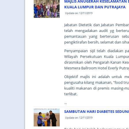
MAJLIS ANUGERAH KESELAMATAN 
KUALA LUMPUR DAN PUTRAJAYA
Update on: 12/11/2019
Jabatan Dietetik dan Jabatan Pemb
telah mengadakan audit yg berteru
pemantauan yang berterusan seba
pengiktirafan bersih, selamat dan siha
Penyampaian sijil telah diadakan 
Wilayah Persekutuan Kuala Lumpur
dirasmikan oleh Pengarah Kanan Kes
Mesmera Ballroom Hotel Everly Putra
Objektif majlis ini adalah untuk 
pengusaha kilang makanan, "food tr
kualiti makanan di premis masing-ma
terlibat.
...
SAMBUTAN HARI DIABETES SEDUNI
Update on: 12/11/2019