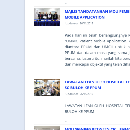
...
MAJLIS TANDATANGAN MOU PEMB
MOBILE APPLICATION
Update on: 26/11/2019
Pada hari ini telah berlangsungny
“UMMC Patient Mobile Application. 
diantara PPUM dan UMCH untuk be
PPUM dan dalam masa yang sama ju
bersama. Justeru itu, marilah kita b
dan mencapai objektif yang telah dih
...
LAWATAN LEAN OLEH HOSPITAL T
SG BULOH KE PPUM
Update on: 26/11/2019
LAWATAN LEAN OLEH HOSPITAL TE
BULOH KE PPUM
...
MOU SIGNING BETWEEN CIC, UMM