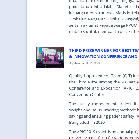
Pada hari ini telah berlangsungnya 
pada tahun ini adalah “Diabetes d
keluarga mereka amnya. Majlis ini te
Timbalan Pengarah Klinikal (Surgi
serta maklumat kepada warga PPUM k
diabetes untuk membantu pesakit berd
...
THIRD PRIZE WINNER FOR BEST TE
& INNOVATION CONFERENCE AND EX
Update on: 11/11/2019
Quality Improvement Team (QIT) kn
the Third Prize among the 20 Best P
Conference and Exposition (APIC) 
Convention Center.
The quality improvement project tit
Weight and Bolus Tracking Method” ha
savings and ensuring patient safety. 
Bangladesh in 2020.
The APIC 2019 event is an annual pro
providing a platform for various indus