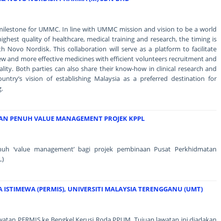
milestone for UMMC. In line with UMMC mission and vision to be a world
ghest quality of healthcare, medical training and research, the timing is
th Novo Nordisk. This collaboration will serve as a platform to facilitate
ew and more effective medicines with efficient volunteers recruitment and
ality. Both parties can also share their know-how in clinical research and
ountry’s vision of establishing Malaysia as a preferred destination for
.
AN PENUH VALUE MANAGEMENT PROJEK KPPL
nuh ‘value management’ bagi projek pembinaan Pusat Perkhidmatan
L)
STIMEWA (PERMIS), UNIVERSITI MALAYSIA TERENGGANU (UMT)
lawatan PERMIS ke Bengkel Kerusi Roda PPUM. Tujuan lawatan ini diadakan