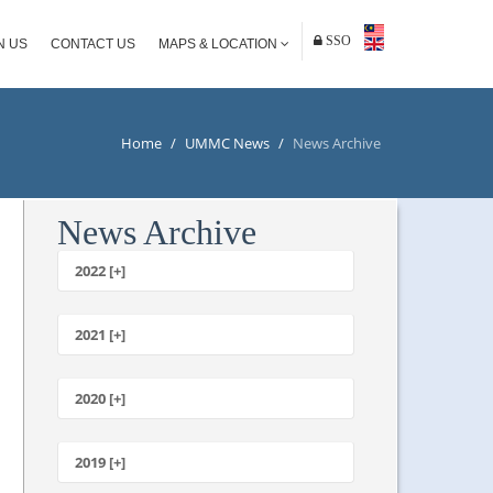
SSO
N US
CONTACT US
MAPS & LOCATION
Home
/
UMMC News
/
News Archive
News Archive
2022 [+]
October
2021 [+]
November
October
2020 [+]
July
February
June
January
2019 [+]