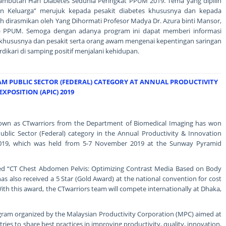
Sambutan Hari Diabetes Sedunia Peringkat PPUM 2019. Tema yang dipilih
an Keluarga” merujuk kepada pesakit diabetes khususnya dan kepada
lah dirasmikan oleh Yang Dihormati Profesor Madya Dr. Azura binti Mansor,
kal) PPUM. Semoga dengan adanya program ini dapat memberi informasi
hususnya dan pesakit serta orang awam mengenai kepentingan saringan
ikari di samping positif menjalani kehidupan.
AM PUBLIC SECTOR (FEDERAL) CATEGORY AT ANNUAL PRODUCTIVITY
POSITION (APIC) 2019
own as CTwarriors from the Department of Biomedical Imaging has won
ublic Sector (Federal) category in the Annual Productivity & Innovation
2019, which was held from 5-7 November 2019 at the Sunway Pyramid
led “CT Chest Abdomen Pelvis: Optimizing Contrast Media Based on Body
s also received a 5 Star (Gold Award) at the national convention for cost
With this award, the CTwarriors team will compete internationally at Dhaka,
gram organized by the Malaysian Productivity Corporation (MPC) aimed at
tries to share best practices in improving productivity, quality, innovation,