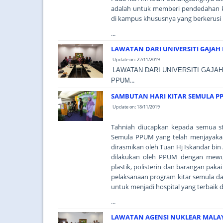
adalah untuk memberi pendedahan k
di kampus khususnya yang berkerusi 
...
LAWATAN DARI UNIVERSITI GAJAH
Update on: 22/11/2019
LAWATAN DARI UNIVERSITI GAJA
...
PPUM
SAMBUTAN HARI KITAR SEMULA PP
Update on: 18/11/2019
Tahniah diucapkan kepada semua st
Semula PPUM yang telah menjayakan 
dirasmikan oleh Tuan Hj Iskandar bi
dilakukan oleh PPUM dengan mewuj
plastik, polisterin dan barangan pak
pelaksanaan program kitar semula 
untuk menjadi hospital yang terbaik d
...
LAWATAN AGENSI NUKLEAR MALAY