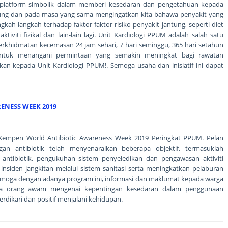
platform simbolik dalam memberi kesedaran dan pengetahuan kepada
tung dan pada masa yang sama mengingatkan kita bahawa penyakit yang
ah-langkah terhadap faktor-faktor risiko penyakit jantung, seperti diet
tiviti fizikal dan lain-lain lagi. Unit Kardiologi PPUM adalah salah satu
rkhidmatan kecemasan 24 jam sehari, 7 hari seminggu, 365 hari setahun
ntuk menangani permintaan yang semakin meningkat bagi rawatan
an kepada Unit Kardiologi PPUM!. Semoga usaha dan inisiatif ini dapat
ENESS WEEK 2019
a Kempen World Antibiotic Awareness Week 2019 Peringkat PPUM. Pelan
gan antibiotik telah menyenaraikan beberapa objektif, termasuklah
 antibiotik, pengukuhan sistem penyeledikan dan pengawasan aktiviti
 insiden jangkitan melalui sistem sanitasi serta meningkatkan pelaburan
Semoga dengan adanya program ini, informasi dan maklumat kepada warga
ta orang awam mengenai kepentingan kesedaran dalam penggunaan
rdikari dan positif menjalani kehidupan.