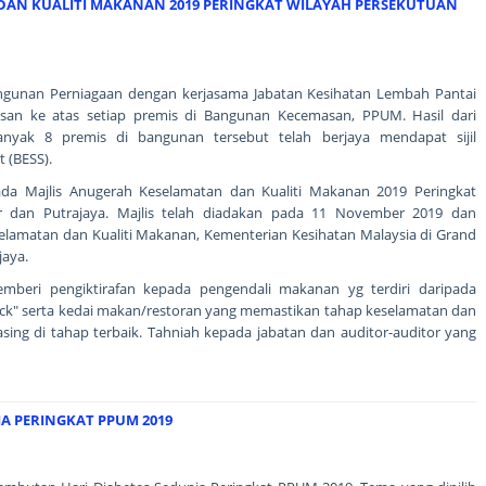
DAN KUALITI MAKANAN 2019 PERINGKAT WILAYAH PERSEKUTUAN
angunan Perniagaan dengan kerjasama Jabatan Kesihatan Lembah Pantai
san ke atas setiap premis di Bangunan Kecemasan, PPUM. Hasil dari
nyak 8 premis di bangunan tersebut telah berjaya mendapat sijil
t (BESS).
pada Majlis Anugerah Keselamatan dan Kualiti Makanan 2019 Peringkat
 dan Putrajaya. Majlis telah diadakan pada 11 November 2019 dan
elamatan dan Kualiti Makanan, Kementerian Kesihatan Malaysia di Grand
jaya.
memberi pengiktirafan kepada pengendali makanan yg terdiri daripada
uck" serta kedai makan/restoran yang memastikan tahap keselamatan dan
sing di tahap terbaik. Tahniah kepada jabatan dan auditor-auditor yang
A PERINGKAT PPUM 2019