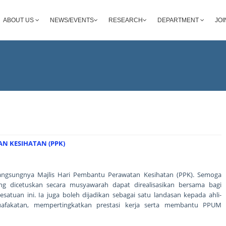
ABOUT US
NEWS/EVENTS
RESEARCH
DEPARTMENT
JOI
N KESIHATAN (PPK)
angsungnya Majlis Hari Pembantu Perawatan Kesihatan (PPK). Semoga
ng dicetuskan secara musyawarah dapat direalisasikan bersama bagi
atuan ini. Ia juga boleh dijadikan sebagai satu landasan kepada ahli-
afakatan, mempertingkatkan prestasi kerja serta membantu PPUM