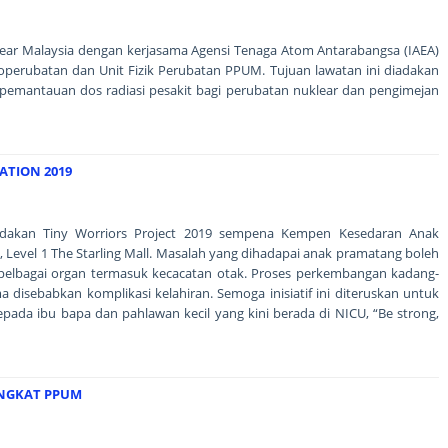
ear Malaysia dengan kerjasama Agensi Tenaga Atom Antarabangsa (IAEA)
ioperubatan dan Unit Fizik Perubatan PPUM. Tujuan lawatan ini diadakan
 pemantauan dos radiasi pesakit bagi perubatan nuklear dan pengimejan
ATION 2019
adakan Tiny Worriors Project 2019 sempena Kempen Kesedaran Anak
 Level 1 The Starling Mall. Masalah yang dihadapai anak pramatang boleh
elbagai organ termasuk kecacatan otak. Proses perkembangan kadang-
ma disebabkan komplikasi kelahiran. Semoga inisiatif ini diteruskan untuk
ada ibu bapa dan pahlawan kecil yang kini berada di NICU, “Be strong,
INGKAT PPUM