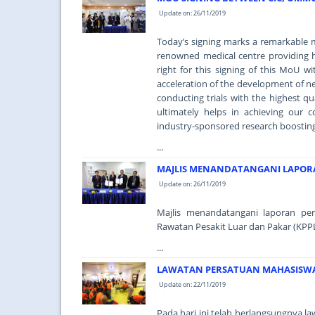
Update on: 26/11/2019
Today’s signing marks a remarkable 
renowned medical centre providing hi
right for this signing of this MoU wi
acceleration of the development of n
conducting trials with the highest qu
ultimately helps in achieving our c
industry-sponsored research boosting
...
MAJLIS MENANDATANGANI LAPOR
Update on: 26/11/2019
Majlis menandatangani laporan pe
Rawatan Pesakit Luar dan Pakar (KPP
...
LAWATAN PERSATUAN MAHASISWA I
Update on: 22/11/2019
Pada hari ini telah berlangsungnya 