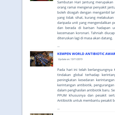
Sambutan Hari Jantung merupakan 
orang ramai mengenai penyakit jan
boleh dicegah dengan mengambil langk
yang tidak sihat, kurang melakukan ak
daripada unit yang mengendalikan pe
dan berada di barisan hadapan u
kecemasan koronari. Tahniah diucapk
diteruskan lagi di masa akan datang.
...
KEMPEN WORLD ANTIBIOTIC AWAR
Update on: 13/11/2019
Pada hari ini telah berlangsungny
tindakan global terhadap kerintan
peningkatan kesedaran kerintangan
kerintangan antibiotik, pengurangan
dalam penghasilan antibiotik baru. 
PPUM khususnya dan pesakit ser
Antibiotik untuk membantu pesakit be
...