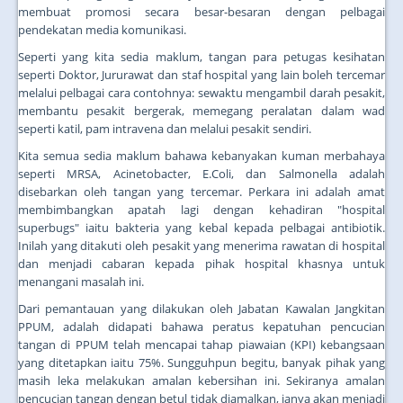
membuat promosi secara besar-besaran dengan pelbagai
pendekatan media komunikasi.
Seperti yang kita sedia maklum, tangan para petugas kesihatan
seperti Doktor, Jururawat dan staf hospital yang lain boleh tercemar
melalui pelbagai cara contohnya: sewaktu mengambil darah pesakit,
membantu pesakit bergerak, memegang peralatan dalam wad
seperti katil, pam intravena dan melalui pesakit sendiri.
Kita semua sedia maklum bahawa kebanyakan kuman merbahaya
seperti MRSA, Acinetobacter, E.Coli, dan Salmonella adalah
disebarkan oleh tangan yang tercemar. Perkara ini adalah amat
membimbangkan apatah lagi dengan kehadiran "hospital
superbugs" iaitu bakteria yang kebal kepada pelbagai antibiotik.
Inilah yang ditakuti oleh pesakit yang menerima rawatan di hospital
dan menjadi cabaran kepada pihak hospital khasnya untuk
menangani masalah ini.
Dari pemantauan yang dilakukan oleh Jabatan Kawalan Jangkitan
PPUM, adalah didapati bahawa peratus kepatuhan pencucian
tangan di PPUM telah mencapai tahap piawaian (KPI) kebangsaan
yang ditetapkan iaitu 75%. Sungguhpun begitu, banyak pihak yang
masih leka melakukan amalan kebersihan ini. Sekiranya amalan
pencucian tangan dengan betul tidak diamalkan, ianya akan menjadi