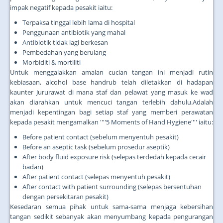
impak negatif kepada pesakit iaitu:
Terpaksa tinggal lebih lama di hospital
Penggunaan antibiotik yang mahal
Antibiotik tidak lagi berkesan
Pembedahan yang berulang
Morbiditi & mortiliti
Untuk menggalakkan amalan cucian tangan ini menjadi rutin
kebiasaan, alcohol base handrub telah diletakkan di hadapan
kaunter Jururawat di mana staf dan pelawat yang masuk ke wad
akan diarahkan untuk mencuci tangan terlebih dahulu.Adalah
menjadi kepentingan bagi setiap staf yang memberi perawatan
kepada pesakit mengamalkan ''''5 Moments of Hand Hygiene'''' iaitu:
Before patient contact (sebelum menyentuh pesakit)
Before an aseptic task (sebelum prosedur aseptik)
After body fluid exposure risk (selepas terdedah kepada cecair
badan)
After patient contact (selepas menyentuh pesakit)
After contact with patient surrounding (selepas bersentuhan
dengan persekitaran pesakit)
Kesedaran semua pihak untuk sama-sama menjaga kebersihan
tangan sedikit sebanyak akan menyumbang kepada pengurangan