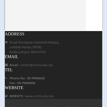
ADDRESS
Pusat Perubatan Universiti Malaya,
Lembah Pantai, 59100,
Kuala Lumpur, MALAYSIA
EMAIL
Email :
ummc@ummc.edu.my
TEL
Phone No : 03-79494422
Fax : 03-79492030
WEBSITE
WEBSITE :
www.ummc.edu.my