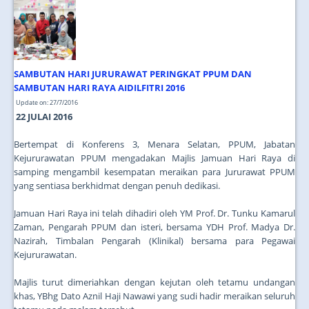
JOIN US
CONTACT US
MAPS & LOCATION
SAMBUTAN HARI JURURAWAT PERINGKAT PPUM DAN
SSO
SAMBUTAN HARI RAYA AIDILFITRI 2016
Update on: 27/7/2016
22 JULAI 2016
Bertempat di Konferens 3, Menara Selatan, PPUM, Jabatan
Kejururawatan PPUM mengadakan Majlis Jamuan Hari Raya di
samping mengambil kesempatan meraikan para Jururawat PPUM
yang sentiasa berkhidmat dengan penuh dedikasi.
Jamuan Hari Raya ini telah dihadiri oleh YM Prof. Dr. Tunku Kamarul
Zaman, Pengarah PPUM dan isteri, bersama YDH Prof. Madya Dr.
Nazirah, Timbalan Pengarah (Klinikal) bersama para Pegawai
Kejururawatan.
Majlis turut dimeriahkan dengan kejutan oleh tetamu undangan
khas, YBhg Dato Aznil Haji Nawawi yang sudi hadir meraikan seluruh