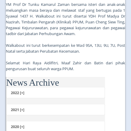
YM Prof Dr Tunku Kamarul Zaman bersama isteri dan anak-anak
meluangkan masa beraya dan melawat staf yang bertugas pada 1
Syawal 1437 H. Walkabout ini turut disertai YDH Prof Madya Dr
Nazirah, Timbalan Pengarah (Klinikal) PPUM, Puan Cheng Siew Ting,
Pegawai Kejururawatan, para pegawai kejururawatan dan pegawai
tadbir dari Jabatan Perhubungan Awam.
Walkabout ini turut berkesempatan ke Wad 9SA, 13U, 9U, 7U, Post
Natal serta Jabatan Perubatan Kecemasan.
Selamat Hari Raya Aidilfitri, Maaf Zahir dan Batin dari pihak
pengurusan buat seluruh warga PPUM.
News Archive
...
2022 [+]
October
2021 [+]
November
October
2020 [+]