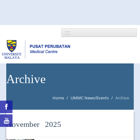
HOME
Archive
ABOUT US
Home
/
UMMC News/Events
/
Archive
NEWS/EVENTS
RESEARCH
November 2025
DEPARTMENT