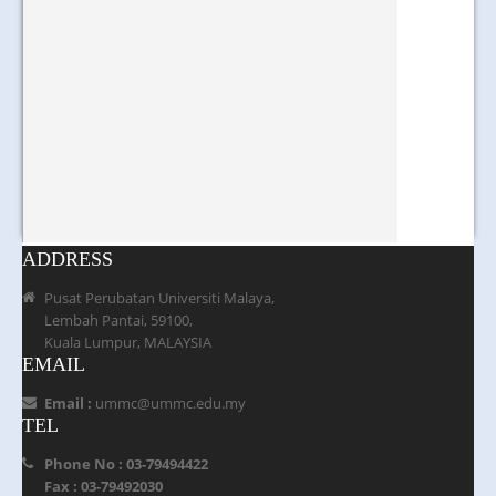
ADDRESS
Pusat Perubatan Universiti Malaya,
Lembah Pantai, 59100,
Kuala Lumpur, MALAYSIA
EMAIL
Email :
ummc@ummc.edu.my
TEL
Phone No : 03-79494422
Fax : 03-79492030