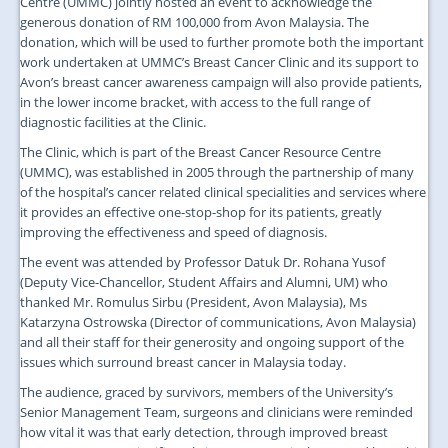
Centre (UMMC) jointly hosted an event to acknowledge the
generous donation of RM 100,000 from Avon Malaysia. The
donation, which will be used to further promote both the important
work undertaken at UMMC’s Breast Cancer Clinic and its support to
Avon’s breast cancer awareness campaign will also provide patients,
in the lower income bracket, with access to the full range of
diagnostic facilities at the Clinic.
The Clinic, which is part of the Breast Cancer Resource Centre
(UMMC), was established in 2005 through the partnership of many
of the hospital’s cancer related clinical specialities and services where
it provides an effective one-stop-shop for its patients, greatly
improving the effectiveness and speed of diagnosis.
The event was attended by Professor Datuk Dr. Rohana Yusof
(Deputy Vice-Chancellor, Student Affairs and Alumni, UM) who
thanked Mr. Romulus Sirbu (President, Avon Malaysia), Ms
Katarzyna Ostrowska (Director of communications, Avon Malaysia)
and all their staff for their generosity and ongoing support of the
issues which surround breast cancer in Malaysia today.
The audience, graced by survivors, members of the University’s
Senior Management Team, surgeons and clinicians were reminded
how vital it was that early detection, through improved breast