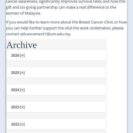
cancer awareness, significantly improves survival rates and how this
gift and on-going partnership can make a real difference to the
women of Malaysia.
If you would like to learn more about the Breast Cancer Clinic or how
you can help further support the vital the work undertaken, please
contact advancement1@um.edu.my.
Archive
...
2026 [+]
July
June
2025 [+]
May
December
April
November
2024 [+]
March
October
February
December
September
January
November
2023 [+]
August
October
July
December
September
June
November
2022 [+]
August
May
October
July
April