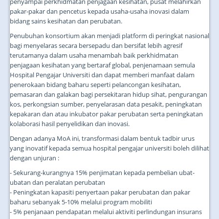
penyampai perkhidmatan penjagaan kesihatan, pusat melahirkan
pakar-pakar dan pencetus kepada usaha-usaha inovasi dalam
bidang sains kesihatan dan perubatan.
Penubuhan konsortium akan menjadi platform di peringkat nasional
bagi menyelaras secara bersepadu dan bersifat lebih agresif
terutamanya dalam usaha menambah baik perkhidmatan
penjagaan kesihatan yang bertaraf global, penjenamaan semula
Hospital Pengajar Universiti dan dapat memberi manfaat dalam
penerokaan bidang baharu seperti pelancongan kesihatan,
pemasaran dan galakan bagi persekitaran hidup sihat, pengurangan
kos, perkongsian sumber, penyelarasan data pesakit, peningkatan
kepakaran dan atau inkubator pakar perubatan serta peningkatan
kolaborasi hasil penyelidikan dan inovasi.
Dengan adanya MoA ini, transformasi dalam bentuk tadbir urus
yang inovatif kepada semua hospital pengajar universiti boleh dilihat
dengan unjuran :
- Sekurang-kurangnya 15% penjimatan kepada pembelian ubat-
ubatan dan peralatan perubatan
- Peningkatan kapasiti penyertaan pakar perubatan dan pakar
baharu sebanyak 5-10% melalui program mobiliti
- 5% penjanaan pendapatan melalui aktiviti perlindungan insurans