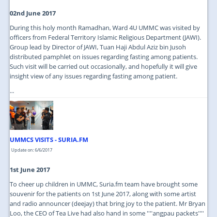
02nd June 2017
During this holy month Ramadhan, Ward 4U UMMC was visited by
officers from Federal Territory Islamic Religious Department (JAWI).
Group lead by Director of JAWI, Tuan Haji Abdul Aziz bin Jusoh
distributed pamphlet on issues regarding fasting among patients.
Such visit will be carried out occasionally, and hopefully it will give
insight view of any issues regarding fasting among patient.
...
UMMCS VISITS - SURIA.FM
Update on: 6/6/2017
1st June 2017
To cheer up children in UMMC, Suria.fm team have brought some
souvenir for the patients on 1st June 2017, along with some artist
and radio announcer (deejay) that bring joy to the patient. Mr Bryan
Loo, the CEO of Tea Live had also hand in some ''''angpau packets''''