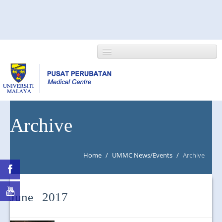
HOME
Archive
ABOUT US
Home
/
UMMC News/Events
/
Archive
NEWS/EVENTS
RESEARCH
June 2017
DEPARTMENT