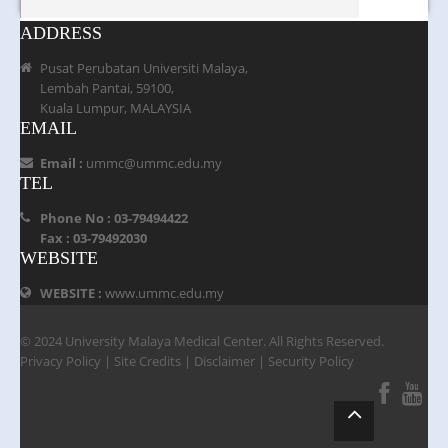
ADDRESS
Pusat Perubatan Universiti Malaya,
Lembah Pantai, 59100,
Kuala Lumpur, MALAYSIA
EMAIL
Email :
ummc@ummc.edu.my
TEL
Phone No : 03-79494422
Fax : 03-79492030
WEBSITE
WEBSITE :
www.ummc.edu.my
© 2024 University Malaya Medical Center. All Rights Reserved.
Privacy Policy
|
Site Credits
|
Disclaimer
|
Security Policy