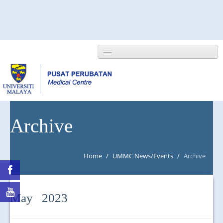
HOME
Archive
ABOUT US
Home
/
UMMC News/Events
/
Archive
NEWS/EVENTS
RESEARCH
May 2023
DEPARTMENT