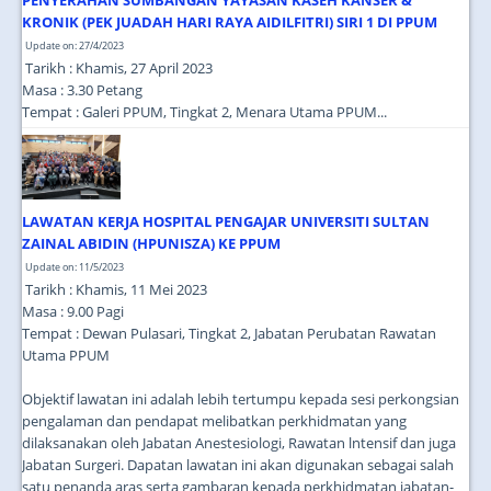
PENYERAHAN SUMBANGAN YAYASAN KASEH KANSER &
KRONIK (PEK JUADAH HARI RAYA AIDILFITRI) SIRI 1 DI PPUM
Update on: 27/4/2023
Tarikh : Khamis, 27 April 2023
Masa : 3.30 Petang
Tempat : Galeri PPUM, Tingkat 2, Menara Utama PPUM...
LAWATAN KERJA HOSPITAL PENGAJAR UNIVERSITI SULTAN
ZAINAL ABIDIN (HPUNISZA) KE PPUM
Update on: 11/5/2023
Tarikh : Khamis, 11 Mei 2023
Masa : 9.00 Pagi
Tempat : Dewan Pulasari, Tingkat 2, Jabatan Perubatan Rawatan
Utama PPUM
Objektif lawatan ini adalah lebih tertumpu kepada sesi perkongsian
pengalaman dan pendapat melibatkan perkhidmatan yang
dilaksanakan oleh Jabatan Anestesiologi, Rawatan lntensif dan juga
Jabatan Surgeri. Dapatan lawatan ini akan digunakan sebagai salah
satu penanda aras serta gambaran kepada perkhidmatan jabatan-