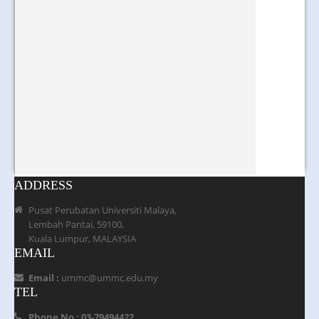
ADDRESS
Pusat Perubatan Universiti Malaya,
Lembah Pantai, 59100,
Kuala Lumpur, MALAYSIA
EMAIL
Email :
ummc@ummc.edu.my
TEL
Phone No : 03-79494422