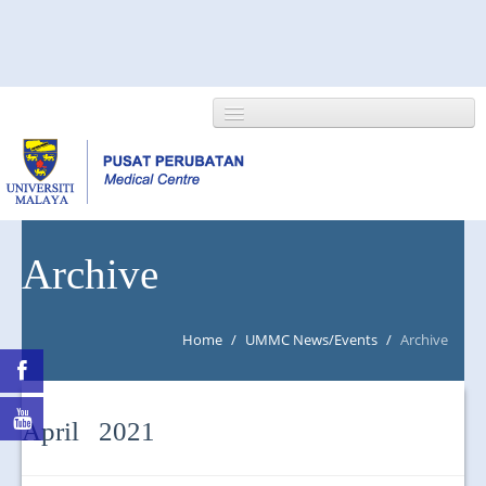
HOME
Archive
ABOUT US
Home
/
UMMC News/Events
/
Archive
NEWS/EVENTS
RESEARCH
April 2021
DEPARTMENT