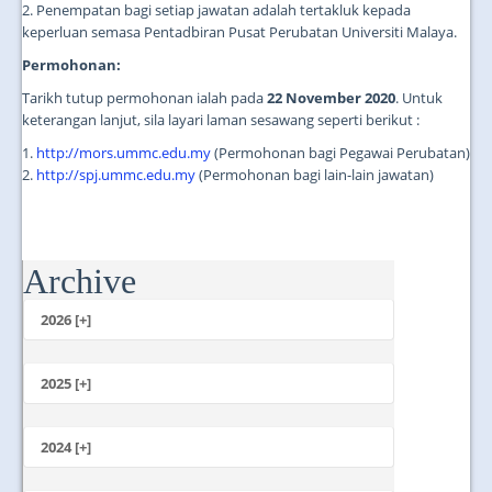
2. Penempatan bagi setiap jawatan adalah tertakluk kepada
keperluan semasa Pentadbiran Pusat Perubatan Universiti Malaya.
Permohonan:
Tarikh tutup permohonan ialah pada
22 November 2020
. Untuk
keterangan lanjut, sila layari laman sesawang seperti berikut :
1.
http://mors.ummc.edu.my
(Permohonan bagi Pegawai Perubatan)
2.
http://spj.ummc.edu.my
(Permohonan bagi lain-lain jawatan)
Archive
...
2026 [+]
July
June
2025 [+]
May
December
April
November
2024 [+]
March
October
February
December
September