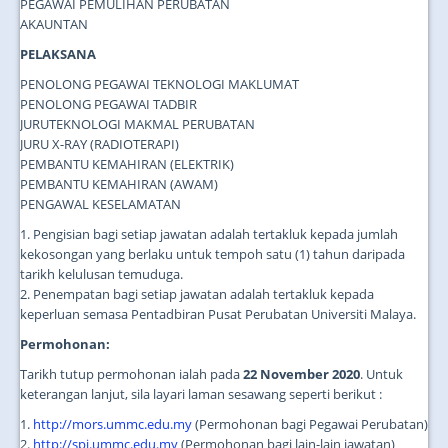
PEGAWAI PEMULIHAN PERUBATAN
AKAUNTAN
PELAKSANA
PENOLONG PEGAWAI TEKNOLOGI MAKLUMAT
PENOLONG PEGAWAI TADBIR
JURUTEKNOLOGI MAKMAL PERUBATAN
JURU X-RAY (RADIOTERAPI)
PEMBANTU KEMAHIRAN (ELEKTRIK)
PEMBANTU KEMAHIRAN (AWAM)
PENGAWAL KESELAMATAN
1. Pengisian bagi setiap jawatan adalah tertakluk kepada jumlah
kekosongan yang berlaku untuk tempoh satu (1) tahun daripada
tarikh kelulusan temuduga.
2. Penempatan bagi setiap jawatan adalah tertakluk kepada
keperluan semasa Pentadbiran Pusat Perubatan Universiti Malaya.
Permohonan:
Tarikh tutup permohonan ialah pada
22 November 2020
. Untuk
keterangan lanjut, sila layari laman sesawang seperti berikut :
1.
http://mors.ummc.edu.my
(Permohonan bagi Pegawai Perubatan)
2.
http://spj.ummc.edu.my
(Permohonan bagi lain-lain jawatan)