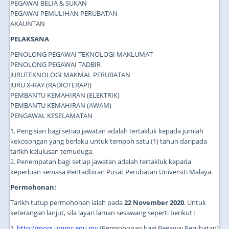
PEGAWAI BELIA & SUKAN
PEGAWAI PEMULIHAN PERUBATAN
AKAUNTAN
PELAKSANA
PENOLONG PEGAWAI TEKNOLOGI MAKLUMAT
PENOLONG PEGAWAI TADBIR
JURUTEKNOLOGI MAKMAL PERUBATAN
JURU X-RAY (RADIOTERAPI)
PEMBANTU KEMAHIRAN (ELEKTRIK)
PEMBANTU KEMAHIRAN (AWAM)
PENGAWAL KESELAMATAN
1. Pengisian bagi setiap jawatan adalah tertakluk kepada jumlah
kekosongan yang berlaku untuk tempoh satu (1) tahun daripada
tarikh kelulusan temuduga.
2. Penempatan bagi setiap jawatan adalah tertakluk kepada
keperluan semasa Pentadbiran Pusat Perubatan Universiti Malaya.
Permohonan:
Tarikh tutup permohonan ialah pada
22 November 2020
. Untuk
keterangan lanjut, sila layari laman sesawang seperti berikut :
1.
http://mors.ummc.edu.my
(Permohonan bagi Pegawai Perubatan)