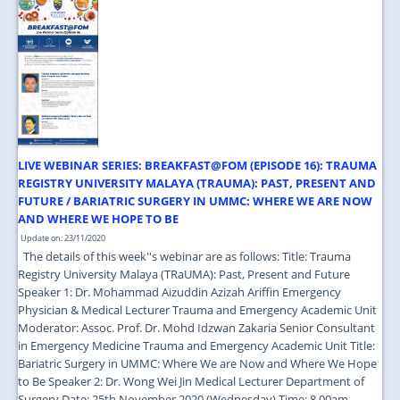
JOIN US
CONTACT US
MAPS & LOCATION
SSO
LIVE WEBINAR SERIES: BREAKFAST@FOM (EPISODE 16): TRAUMA
REGISTRY UNIVERSITY MALAYA (TRAUMA): PAST, PRESENT AND
FUTURE / BARIATRIC SURGERY IN UMMC: WHERE WE ARE NOW
AND WHERE WE HOPE TO BE
Update on: 23/11/2020
The details of this week''s webinar are as follows: Title: Trauma
Registry University Malaya (TRaUMA): Past, Present and Future
Speaker 1: Dr. Mohammad Aizuddin Azizah Ariffin Emergency
Physician & Medical Lecturer Trauma and Emergency Academic Unit
Moderator: Assoc. Prof. Dr. Mohd Idzwan Zakaria Senior Consultant
in Emergency Medicine Trauma and Emergency Academic Unit Title:
Bariatric Surgery in UMMC: Where We are Now and Where We Hope
to Be Speaker 2: Dr. Wong Wei Jin Medical Lecturer Department of
Surgery Date: 25th November 2020 (Wednesday) Time: 8.00am -