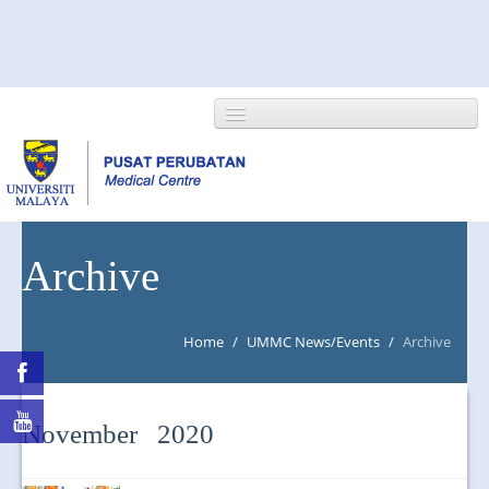
HOME
Archive
ABOUT US
Home
/
UMMC News/Events
/
Archive
NEWS/EVENTS
RESEARCH
November 2020
DEPARTMENT