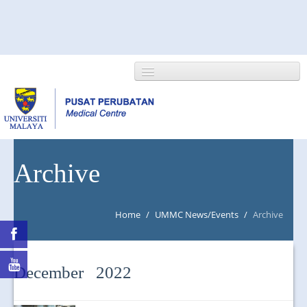
HOME
Archive
ABOUT US
Home
/
UMMC News/Events
/
Archive
NEWS/EVENTS
RESEARCH
December 2022
DEPARTMENT