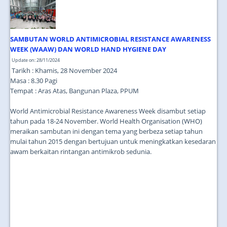
JOIN US
CONTACT US
SAMBUTAN WORLD ANTIMICROBIAL RESISTANCE AWARENESS
MAPS & LOCATION
WEEK (WAAW) DAN WORLD HAND HYGIENE DAY
Update on: 28/11/2024
SSO
Tarikh : Khamis, 28 November 2024
Masa : 8.30 Pagi
Tempat : Aras Atas, Bangunan Plaza, PPUM
World Antimicrobial Resistance Awareness Week disambut setiap
tahun pada 18-24 November. World Health Organisation (WHO)
meraikan sambutan ini dengan tema yang berbeza setiap tahun
mulai tahun 2015 dengan bertujuan untuk meningkatkan kesedaran
awam berkaitan rintangan antimikrob sedunia.