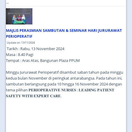
...
MAJLIS PERASMIAN SAMBUTAN & SEMINAR HARI JURURAWAT
PERIOPERATIF
Update on: 13/11/2024
Tarikh : Rabu, 13 November 2024
Masa : 8.40 Pagi
Tempat : Aras Atas, Bangunan Plaza PPUM
Minggu Jururawat Perioperatif disambut saban tahun pada minggu
kedua bulan November di peringkat antarabangsa. Pada tahun ini,
sambutan berlangsung pada 10 hingga 16 November 2024 dengan
tema pilihan 𝐏𝐄𝐑𝐈𝐎𝐏𝐄𝐑𝐀𝐓𝐈𝐕𝐄 𝐍𝐔𝐑𝐒𝐄𝐒 : 𝐋𝐄𝐀𝐃𝐈𝐍𝐆 𝐏𝐀𝐓𝐈𝐄𝐍𝐓
𝐒𝐀𝐅𝐄𝐓𝐘 𝐖𝐈𝐓𝐇 𝐄𝐗𝐏𝐄𝐑𝐓 𝐂𝐀𝐑𝐄.