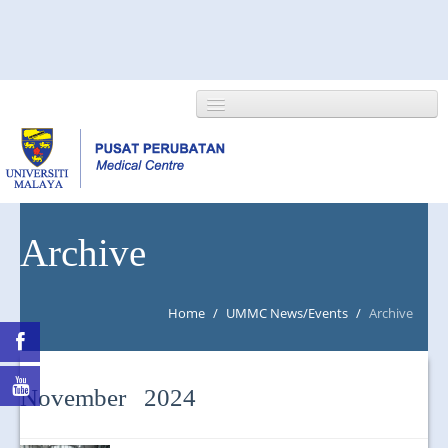
HOME
Archive
ABOUT US
Home
/
UMMC News/Events
/
Archive
NEWS/EVENTS
RESEARCH
November 2024
DEPARTMENT