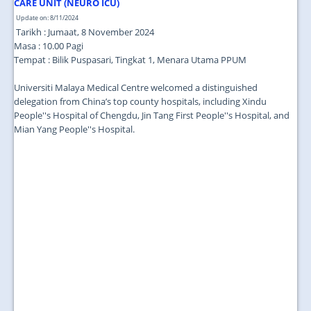
CARE UNIT (NEURO ICU)
Update on: 8/11/2024
Tarikh : Jumaat, 8 November 2024
Masa : 10.00 Pagi
Tempat : Bilik Puspasari, Tingkat 1, Menara Utama PPUM
Universiti Malaya Medical Centre welcomed a distinguished
delegation from China’s top county hospitals, including Xindu
People''s Hospital of Chengdu, Jin Tang First People''s Hospital, and
Mian Yang People''s Hospital.