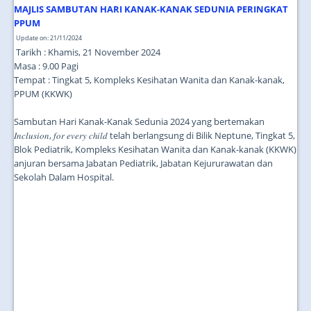
MAJLIS SAMBUTAN HARI KANAK-KANAK SEDUNIA PERINGKAT
PPUM
Update on: 21/11/2024
Tarikh : Khamis, 21 November 2024
Masa : 9.00 Pagi
Tempat : Tingkat 5, Kompleks Kesihatan Wanita dan Kanak-kanak,
PPUM (KKWK)
Sambutan Hari Kanak-Kanak Sedunia 2024 yang bertemakan
𝐼𝑛𝑐𝑙𝑢𝑠𝑖𝑜𝑛, 𝑓𝑜𝑟 𝑒𝑣𝑒𝑟𝑦 𝑐ℎ𝑖𝑙𝑑 telah berlangsung di Bilik Neptune, Tingkat 5,
Blok Pediatrik, Kompleks Kesihatan Wanita dan Kanak-kanak (KKWK)
anjuran bersama Jabatan Pediatrik, Jabatan Kejururawatan dan
Sekolah Dalam Hospital.