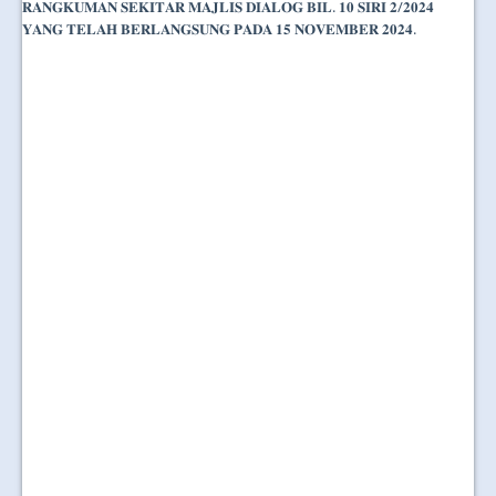
𝐑𝐀𝐍𝐆𝐊𝐔𝐌𝐀𝐍 𝐒𝐄𝐊𝐈𝐓𝐀𝐑 𝐌𝐀𝐉𝐋𝐈𝐒 𝐃𝐈𝐀𝐋𝐎𝐆 𝐁𝐈𝐋. 𝟏𝟎 𝐒𝐈𝐑𝐈 𝟐/𝟐𝟎𝟐𝟒
𝐘𝐀𝐍𝐆 𝐓𝐄𝐋𝐀𝐇 𝐁𝐄𝐑𝐋𝐀𝐍𝐆𝐒𝐔𝐍𝐆 𝐏𝐀𝐃𝐀 𝟏𝟓 𝐍𝐎𝐕𝐄𝐌𝐁𝐄𝐑 𝟐𝟎𝟐𝟒.