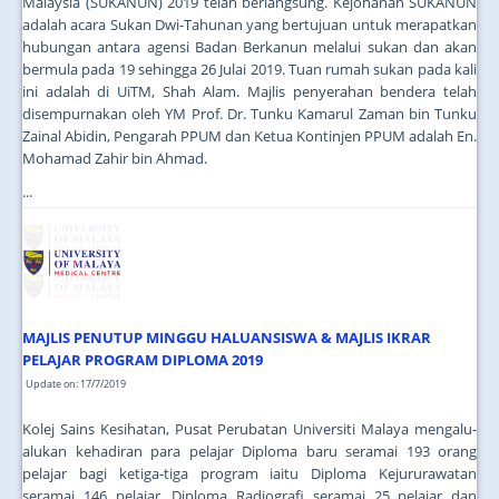
Malaysia (SUKANUN) 2019 telah berlangsung. Kejohanan SUKANUN
adalah acara Sukan Dwi-Tahunan yang bertujuan untuk merapatkan
hubungan antara agensi Badan Berkanun melalui sukan dan akan
bermula pada 19 sehingga 26 Julai 2019. Tuan rumah sukan pada kali
ini adalah di UiTM, Shah Alam. Majlis penyerahan bendera telah
disempurnakan oleh YM Prof. Dr. Tunku Kamarul Zaman bin Tunku
Zainal Abidin, Pengarah PPUM dan Ketua Kontinjen PPUM adalah En.
Mohamad Zahir bin Ahmad.
...
MAJLIS PENUTUP MINGGU HALUANSISWA & MAJLIS IKRAR
PELAJAR PROGRAM DIPLOMA 2019
Update on: 17/7/2019
Kolej Sains Kesihatan, Pusat Perubatan Universiti Malaya mengalu-
alukan kehadiran para pelajar Diploma baru seramai 193 orang
pelajar bagi ketiga-tiga program iaitu Diploma Kejururawatan
seramai 146 pelajar, Diploma Radiografi seramai 25 pelajar dan