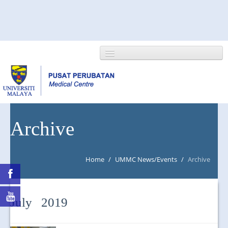
HOME
Archive
ABOUT US
Home
/
UMMC News/Events
/
Archive
NEWS/EVENTS
RESEARCH
July 2019
DEPARTMENT