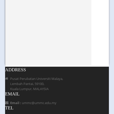
ADDRESS
Pusat Perubatan Universiti Malaya,
Lembah Pantai, 59100,
Kuala Lumpur, MALAYSIA
EMAIL
Email :
ummc@ummc.edu.my
TEL