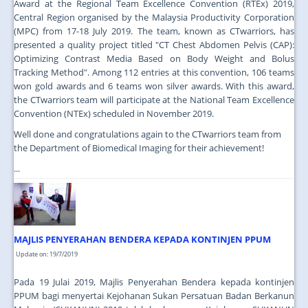
Award at the Regional Team Excellence Convention (RTEx) 2019,
Central Region organised by the Malaysia Productivity Corporation
(MPC) from 17-18 July 2019. The team, known as CTwarriors, has
presented a quality project titled "CT Chest Abdomen Pelvis (CAP):
Optimizing Contrast Media Based on Body Weight and Bolus
Tracking Method". Among 112 entries at this convention, 106 teams
won gold awards and 6 teams won silver awards. With this award,
the CTwarriors team will participate at the National Team Excellence
Convention (NTEx) scheduled in November 2019.
Well done and congratulations again to the CTwarriors team from
the Department of Biomedical Imaging for their achievement!
...
MAJLIS PENYERAHAN BENDERA KEPADA KONTINJEN PPUM
Update on: 19/7/2019
Pada 19 Julai 2019, Majlis Penyerahan Bendera kepada kontinjen
PPUM bagi menyertai Kejohanan Sukan Persatuan Badan Berkanun