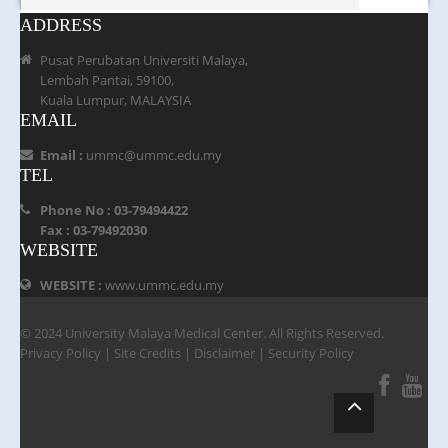
ADDRESS
Pusat Perubatan Universiti Malaya,
Lembah Pantai, 59100,
Kuala Lumpur, MALAYSIA
EMAIL
Email :
ummc@ummc.edu.my
TEL
Phone No : 03-79494422
Fax : 03-79492030
WEBSITE
WEBSITE :
www.ummc.edu.my
© 2024 University Malaya Medical Center. All Rights Reserved.
Privacy Policy
|
Site Credits
|
Disclaimer
|
Security Policy