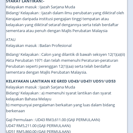
SYARAT LANTIKAN:-
Kelayakan masuk : Ijazah Sarjana Muda
Bidang/ Kelayakan : Ijazah dalam ilmu perubatan yang diiktiraf oleh
Kerajaan daripada institusi pengajian tinggi tempatan atau
kelayakan yang diiktiraf setaraf dengannya serta telah berdaftar
sementara atau penuh dengan Majlis Perubatan Malaysia
ATAU
Kelayakan masuk : Badan Profesional
Bidang/ Kelayakan : Calon yang dilantik di bawah seksyen 12(1)(a)(ii)
Akta Perubatan 1971 dan telah memenuhi Peraturan-peraturan
Perubatan seperti perenggan 12(1)(aa) serta telah berdaftar
sementara dengan Majlis Perubatan Malaysia.
KELAYAKAN LANTIKAN KE GRED UD43/ UD47/ UD51/ UD53
Kelayakan masuk : Ijazah Sarjana Muda
Bidang/ Kelayakan : a) memenuhi syarat lantikan dan syarat
kelayakan Bahasa Melayu
b) mempunyai pengalaman berkaitan yang luas dalam bidang
berkenaan
Gaji Permulaan : UD43 RM3,611.00 (GAJI PERMULAAN)
UD47 RM5,211.00 (GAJI PERMULAAN)
UD51 RM5,860.00 (GAJI PERMULAAN)