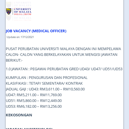
JOIN US
CONTACT US
MAPS & LOCATION
JOB VACANCY (MEDICAL OFFICER)
SSO
Update on: 17/12/2021
PUSAT PERUBATAN UNIVERSITI MALAYA DENGAN INI MEMPELAWA
CALON- CALON YANG BERKELAYAKAN UNTUK MENGISI JAWATAN
BERIKUT:-
1.0 JAWATAN : PEGAWAI PERUBATAN GRED UD43/ UD47/ UD51/UD53
KUMPULAN : PENGURUSAN DAN PROFESIONAL
KLASIFIKASI : TETAP/ SEMENTARA/ KONTRAK
JADUAL GAJI : UD43: RM3,611.00 – RM10,560.00
UD47: RM5,211.00 – RM11,769.00
UD51: RM5,860.00 – RM12,449.00
UD53: RM6,182.00 – RM13,256.00
KEKOSONGAN