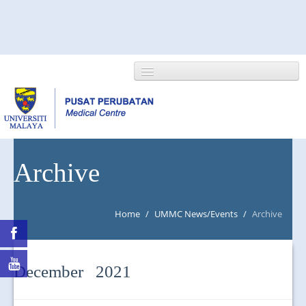
HOME
Archive
ABOUT US
Home
/
UMMC News/Events
/
Archive
NEWS/EVENTS
RESEARCH
December 2021
DEPARTMENT