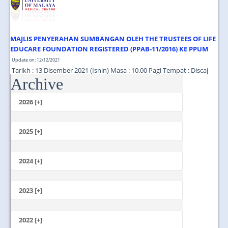
MAJLIS PENYERAHAN SUMBANGAN OLEH THE TRUSTEES OF LIFE
EDUCARE FOUNDATION REGISTERED (PPAB-11/2016) KE PPUM
Update on: 12/12/2021
Tarikh : 13 Disember 2021 (Isnin) Masa : 10.00 Pagi Tempat : Discaj
Archive
Lama, Tingkat 2, Menara Utama PPUM...
2026 [+]
July
June
2025 [+]
May
December
April
November
2024 [+]
March
October
February
December
September
January
November
2023 [+]
August
October
July
December
September
June
November
2022 [+]
August
May