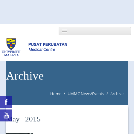
HOME
Archive
ABOUT US
Home
/
UMMC News/Events
/
Archive
NEWS/EVENTS
RESEARCH
May 2015
DEPARTMENT