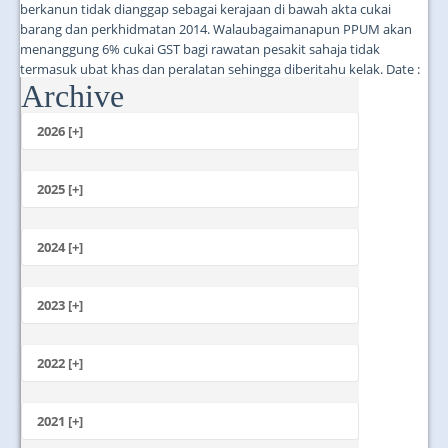
berkanun tidak dianggap sebagai kerajaan di bawah akta cukai
barang dan perkhidmatan 2014. Walaubagaimanapun PPUM akan
menanggung 6% cukai GST bagi rawatan pesakit sahaja tidak
termasuk ubat khas dan peralatan sehingga diberitahu kelak. Date :
Archive
23-04-2015...
2026 [+]
July
June
2025 [+]
May
December
April
November
2024 [+]
March
October
February
December
September
January
November
2023 [+]
August
October
July
December
September
June
November
2022 [+]
August
May
October
July
April
December
September
June
March
November
2021 [+]
August
May
February
October
July
April
January