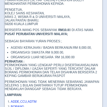
YURAN KURSUS (SETIAP CALON) PEMOHON BOLEH
MENGHANTAR PERMOHONAN KEPADA:
PENGETUA,
KOLEJ SAINS KESIHATAN,
ARAS 2, WISMA R & D UNIVERSITI MALAYA,
JALAN PANTAI BHARU,
59200 KUALA LUMPUR
BERSERTA WANG POS SEBANYAK
RM10.0
0 DI ATAS NAMA
PUSAT PERUBATAN UNIVERSITI MALAYA
;
SEBAGAI BAYARAN YURAN PROSES:;
AGENSI KERAJAAN / BADAN BERKANUN:RM 8,000.00,
ORGANISASI SWASTA:RM 9,000.00,
ORGANISASI LUAR NEGARA :RM 16,000.00
PERHATIAN :
PERMOHONAN YANG LENGKAP PERLU DISERTAKANSALINAN
SIJIL / DIPLOMA / IJAZAH SEPERTI YANG TERCATAT DALAM
BORANG PERMOHONAN DAN TELAH DISAHKAN BERSERTA 2
KEPING GAMBAR BERUKURAN PASPOT
PERMOHONAN YANG TIDAK MENERIMA SEBARANG JAWAPAN
SELEPAS 1 BULAN DARITARIKH TUTUP PERMOHONAN
HENDAKLAH DIANGGAP SEBAGAI TIDAK BERJAYA.
LAMPIRAN:
ADDE,CCU,ADTM
BORANG