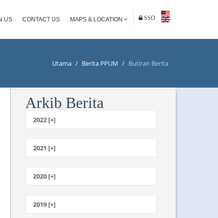
SSO
N US
CONTACT US
MAPS & LOCATION
Utama
/
Berita PPUM
/
Butiran Berita
Arkib Berita
2022 [+]
Oktober
2021 [+]
November
Oktober
2020 [+]
Julai
Februari
Jun
Januari
2019 [+]