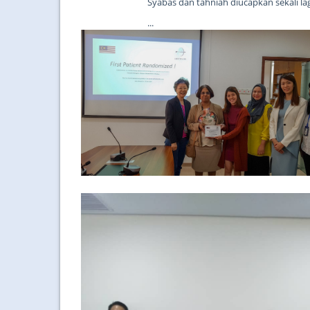
Syabas dan tahniah diucapkan sekali la
...