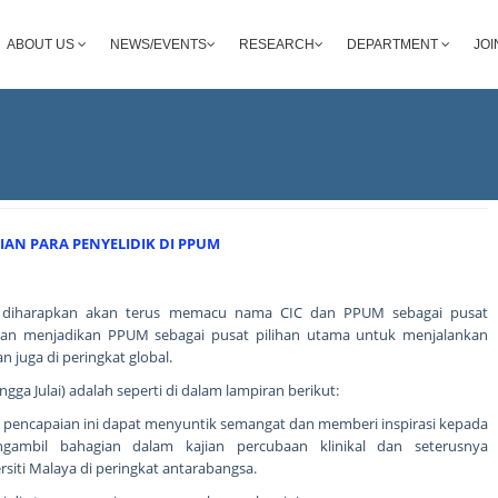
ABOUT US
NEWS/EVENTS
RESEARCH
DEPARTMENT
JOI
IAN PARA PENYELIDIK DI PPUM
 diharapkan akan terus memacu nama CIC dan PPUM sebagai pusat
l dan menjadikan PPUM sebagai pusat pilihan utama untuk menjalankan
dan juga di peringkat global.
gga Julai) adalah seperti di dalam lampiran berikut:
pencapaian ini dapat menyuntik semangat dan memberi inspirasi kepada
gambil bahagian dalam kajian percubaan klinikal dan seterusnya
ti Malaya di peringkat antarabangsa.