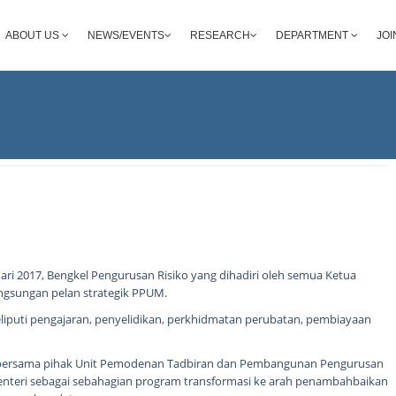
ABOUT US
NEWS/EVENTS
RESEARCH
DEPARTMENT
JOI
ari 2017, Bengkel Pengurusan Risiko yang dihadiri oleh semua Ketua
ngsungan pelan strategik PPUM.
liputi pengajaran, penyelidikan, perkhidmatan perubatan, pembiayaan
ik bersama pihak Unit Pemodenan Tadbiran dan Pembangunan Pengurusan
nteri sebagai sebahagian program transformasi ke arah penambahbaikan