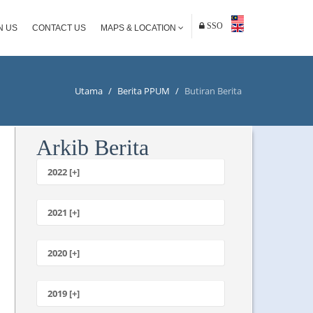
SSO
N US
CONTACT US
MAPS & LOCATION
Utama
/
Berita PPUM
/
Butiran Berita
Arkib Berita
2022 [+]
Oktober
2021 [+]
November
Oktober
2020 [+]
Julai
Februari
Jun
Januari
2019 [+]