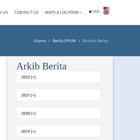
SSO
N US
CONTACT US
MAPS & LOCATION
Utama
/
Berita PPUM
/
Butiran Berita
Arkib Berita
2022 [+]
Oktober
2021 [+]
November
Oktober
2020 [+]
Julai
Februari
Jun
Januari
2019 [+]