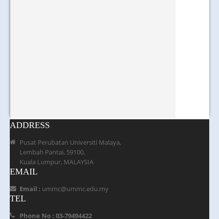
ADDRESS
Pusat Perubatan Universiti Malaya,
Lembah Pantai, 59100,
Kuala Lumpur, MALAYSIA
EMAIL
Email :
ummc@ummc.edu.my
TEL
Phone No : 03-79494422