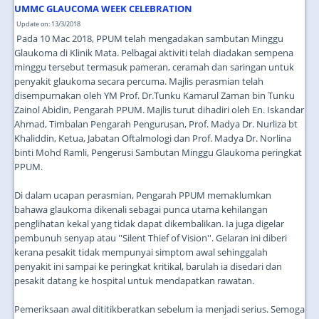
JOIN US
UMMC GLAUCOMA WEEK CELEBRATION
Update on: 13/3/2018
CONTACT US
Pada 10 Mac 2018, PPUM telah mengadakan sambutan Minggu
Glaukoma di Klinik Mata. Pelbagai aktiviti telah diadakan sempena
MAPS & LOCATION
minggu tersebut termasuk pameran, ceramah dan saringan untuk
penyakit glaukoma secara percuma. Majlis perasmian telah
SSO
disempurnakan oleh YM Prof. Dr.Tunku Kamarul Zaman bin Tunku
Zainol Abidin, Pengarah PPUM. Majlis turut dihadiri oleh En. Iskandar
Ahmad, Timbalan Pengarah Pengurusan, Prof. Madya Dr. Nurliza bt
Khaliddin, Ketua, Jabatan Oftalmologi dan Prof. Madya Dr. Norlina
binti Mohd Ramli, Pengerusi Sambutan Minggu Glaukoma peringkat
PPUM.
Di dalam ucapan perasmian, Pengarah PPUM memaklumkan
bahawa glaukoma dikenali sebagai punca utama kehilangan
penglihatan kekal yang tidak dapat dikembalikan. Ia juga digelar
pembunuh senyap atau ''Silent Thief of Vision''. Gelaran ini diberi
kerana pesakit tidak mempunyai simptom awal sehinggalah
penyakit ini sampai ke peringkat kritikal, barulah ia disedari dan
pesakit datang ke hospital untuk mendapatkan rawatan.
Pemeriksaan awal dititikberatkan sebelum ia menjadi serius. Semoga