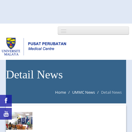
HOME
Detail News
ABOUT US
Home
/
UMMC News
/
Detail News
NEWS/EVENTS
RESEARCH
DEPARTMENT