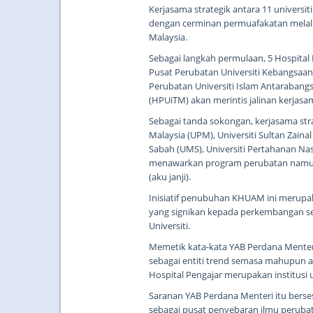
Kerjasama strategik antara 11 universi
dengan cerminan permuafakatan melalu
Malaysia.
Sebagai langkah permulaan, 5 Hospital P
Pusat Perubatan Universiti Kebangsaan 
Perubatan Universiti Islam Antarabang
(HPUiTM) akan merintis jalinan kerja
Sebagai tanda sokongan, kerjasama strat
Malaysia (UPM), Universiti Sultan Zainal
Sabah (UMS), Universiti Pertahanan Na
menawarkan program perubatan namun
(aku janji).
Inisiatif penubuhan KHUAM ini merupa
yang signikan kepada perkembangan sek
Universiti.
Memetik kata-kata YAB Perdana Menteri 
sebagai entiti trend semasa mahupun 
Hospital Pengajar merupakan institusi 
Saranan YAB Perdana Menteri itu berses
sebagai pusat penyebaran ilmu perubat