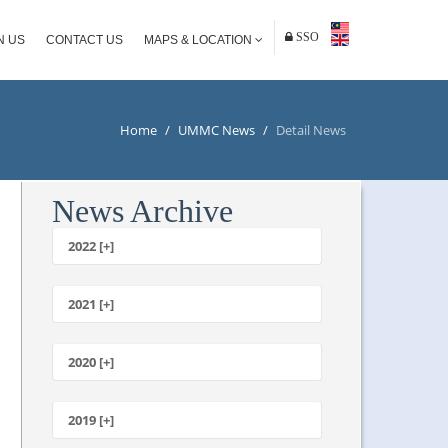
SSO
N US
CONTACT US
MAPS & LOCATION
Home
/
UMMC News
/
Detail News
News Archive
2022 [+]
October
2021 [+]
November
October
2020 [+]
July
February
June
January
2019 [+]