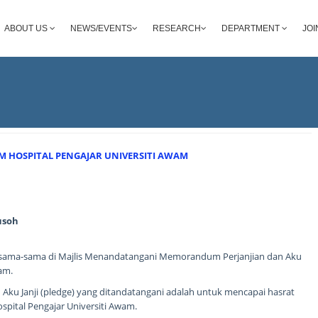
ABOUT US
NEWS/EVENTS
RESEARCH
DEPARTMENT
JOI
 HOSPITAL PENGAJAR UNIVERSITI AWAM
usoh
bersama-sama di Majlis Menandatangani Memorandum Perjanjian dan Aku
am.
ku Janji (pledge) yang ditandatangani adalah untuk mencapai hasrat
pital Pengajar Universiti Awam.