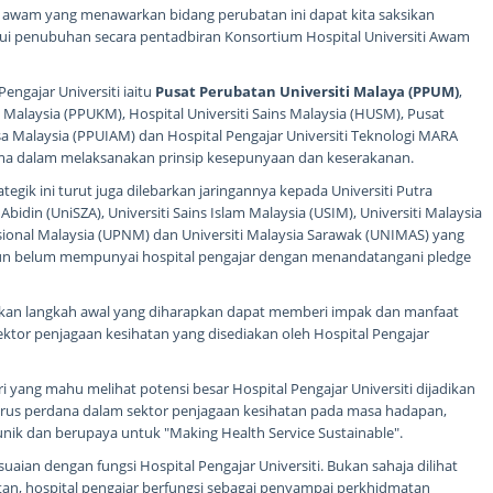
ti awam yang menawarkan bidang perubatan ini dapat kita saksikan
i penubuhan secara pentadbiran Konsortium Hospital Universiti Awam
engajar Universiti iaitu
Pusat Perubatan Universiti Malaya (PPUM)
,
Malaysia (PPUKM), Hospital Universiti Sains Malaysia (HUSM), Pusat
sa Malaysia (PPUIAM) dan Hospital Pengajar Universiti Teknologi MARA
sama dalam melaksanakan prinsip kesepunyaan dan keserakanan.
egik ini turut juga dilebarkan jaringannya kepada Universiti Putra
 Abidin (UniSZA), Universiti Sains Islam Malaysia (USIM), Universiti Malaysia
sional Malaysia (UPNM) dan Universiti Malaysia Sarawak (UNIMAS) yang
 belum mempunyai hospital pengajar dengan menandatangani pledge
kan langkah awal yang diharapkan dapat memberi impak dan manfaat
tor penjagaan kesihatan yang disediakan oleh Hospital Pengajar
yang mahu melihat potensi besar Hospital Pengajar Universiti dijadikan
arus perdana dalam sektor penjagaan kesihatan pada masa hadapan,
unik dan berupaya untuk "Making Health Service Sustainable".
uaian dengan fungsi Hospital Pengajar Universiti. Bukan sahaja dilihat
an, hospital pengajar berfungsi sebagai penyampai perkhidmatan